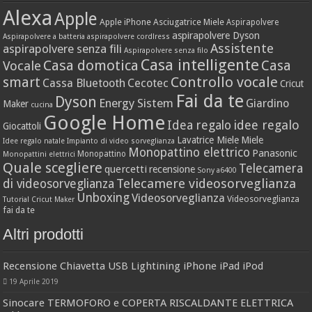
Alexa
Apple
Apple iPhone
Asciugatrice Miele
Aspirapolvere
aspirapolvere Dyson
Aspirapolvere a batteria
aspirapolvere cordlress
Assistente
aspirapolvere senza fili
Aspirapolvere senza filo
Casa intelligente
Casa domotica
Casa
Vocale
Controllo vocale
smart
Cassa Bluetooth
Cecotec
Cricut
Fai da te
Dyson
Energy Sistem
Giardino
Maker
cucina
Google Home
idee regalo
Idea regalo
Giocattoli
Lavatrice Miele
Miele
Idee regalo natale
Impianto di video sorveglianza
Monopattino elettrico
Panasonic
Monopattino
Monopattini elettrici
Quale scegliere
Telecamera
quercetti
recensione
Sony a6400
Telecamere videosorveglianza
di videosorveglianza
Unboxing
Videosorveglianza
Videosorveglianza
Tutorial Cricut Maker
fai da te
Altri prodotti
Recensione Chiavetta USB Lightining iPhone iPad iPod
19 Aprile 2019
Sinocare TERMOFORO e COPERTA RISCALDANTE ELETTRICA