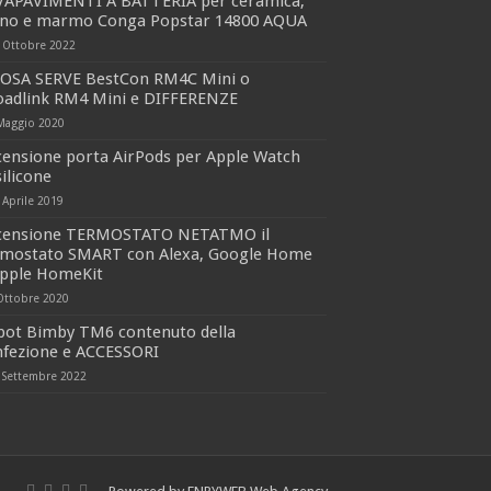
VAPAVIMENTI A BATTERIA per ceramica,
gno e marmo Conga Popstar 14800 AQUA
 Ottobre 2022
COSA SERVE BestCon RM4C Mini o
oadlink RM4 Mini e DIFFERENZE
Maggio 2020
censione porta AirPods per Apple Watch
silicone
 Aprile 2019
censione TERMOSTATO NETATMO il
rmostato SMART con Alexa, Google Home
Apple HomeKit
Ottobre 2020
bot Bimby TM6 contenuto della
nfezione e ACCESSORI
 Settembre 2022