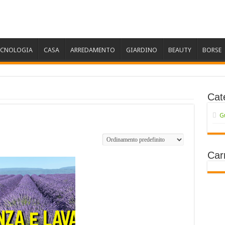
ECNOLOGIA
CASA
ARREDAMENTO
GIARDINO
BEAUTY
BORSE
Cat
G
Carr