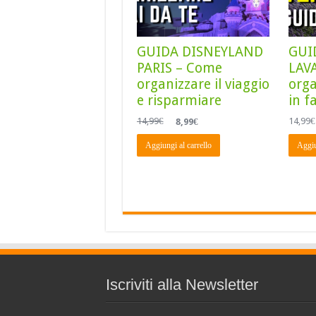
GUIDA DISNEYLAND
GUI
PARIS – Come
LAV
organizzare il viaggio
orga
e risparmiare
in f
Il
Il
14,99
€
8,99
€
14,99
€
prezzo
prezzo
originale
attuale
Aggiungi al carrello
Aggiu
era:
è:
14,99€.
8,99€.
Iscriviti alla Newsletter