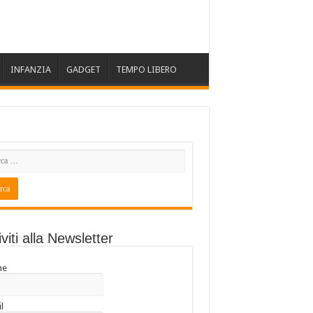
INFANZIA
GADGET
TEMPO LIBERO
iviti alla Newsletter
me
l