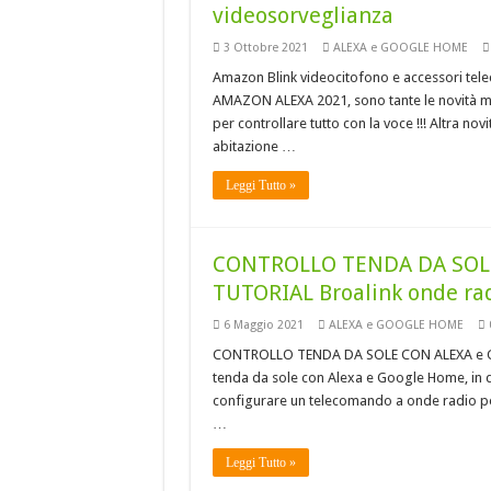
videosorveglianza
3 Ottobre 2021
ALEXA e GOOGLE HOME
Amazon Blink videocitofono e accessori telec
AMAZON ALEXA 2021, sono tante le novità me
per controllare tutto con la voce !!! Altra no
abitazione …
Leggi Tutto »
CONTROLLO TENDA DA SOL
TUTORIAL Broalink onde ra
6 Maggio 2021
ALEXA e GOOGLE HOME
CONTROLLO TENDA DA SOLE CON ALEXA e GO
tenda da sole con Alexa e Google Home, in 
configurare un telecomando a onde radio per
…
Leggi Tutto »