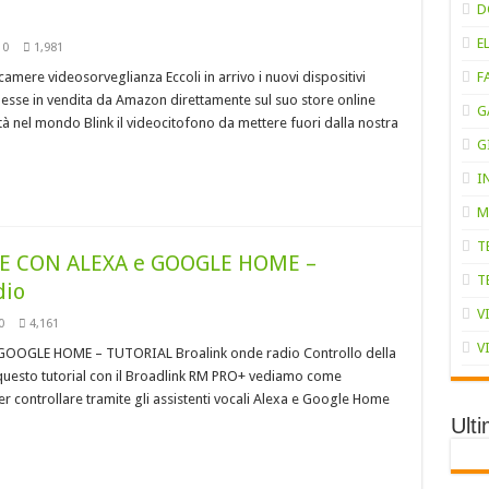
D
E
0
1,981
amere videosorveglianza Eccoli in arrivo i nuovi dispositivi
F
sse in vendita da Amazon direttamente sul suo store online
G
vità nel mondo Blink il videocitofono da mettere fuori dalla nostra
G
I
M
T
E CON ALEXA e GOOGLE HOME –
T
dio
V
0
4,161
V
OGLE HOME – TUTORIAL Broalink onde radio Controllo della
questo tutorial con il Broadlink RM PRO+ vediamo come
 controllare tramite gli assistenti vocali Alexa e Google Home
Ult