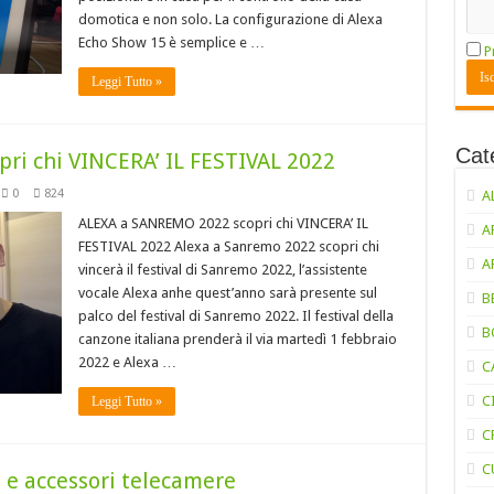
domotica e non solo. La configurazione di Alexa
Echo Show 15 è semplice e …
P
Leggi Tutto »
Cat
ri chi VINCERA’ IL FESTIVAL 2022
0
824
A
ALEXA a SANREMO 2022 scopri chi VINCERA’ IL
A
FESTIVAL 2022 Alexa a Sanremo 2022 scopri chi
A
vincerà il festival di Sanremo 2022, l’assistente
vocale Alexa anhe quest’anno sarà presente sul
B
palco del festival di Sanremo 2022. Il festival della
B
canzone italiana prenderà il via martedì 1 febbraio
2022 e Alexa …
C
C
Leggi Tutto »
C
C
 e accessori telecamere