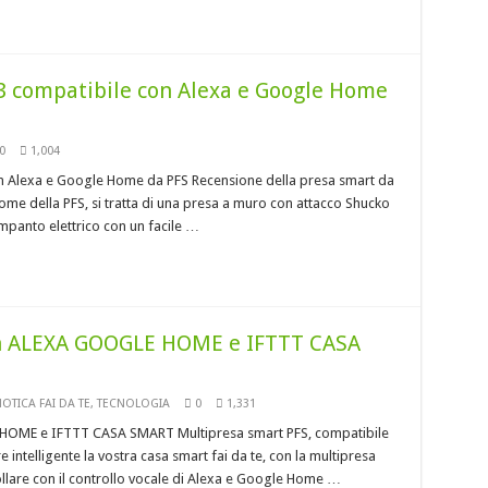
compatibile con Alexa e Google Home
0
1,004
Alexa e Google Home da PFS Recensione della presa smart da
e della PFS, si tratta di una presa a muro con attacco Shucko
impanto elettrico con un facile …
 ALEXA GOOGLE HOME e IFTTT CASA
TICA FAI DA TE
,
TECNOLOGIA
0
1,331
ME e IFTTT CASA SMART Multipresa smart PFS, compatibile
ntelligente la vostra casa smart fai da te, con la multipresa
llare con il controllo vocale di Alexa e Google Home …