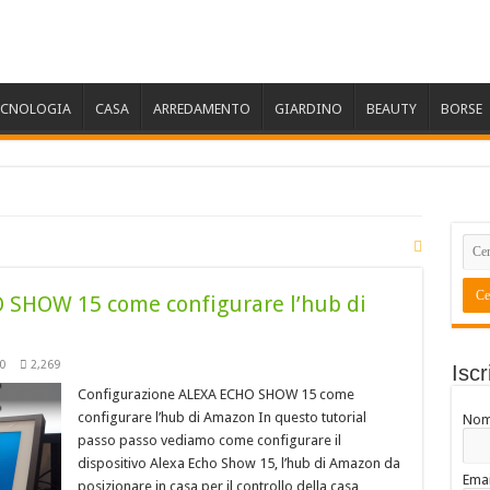
ECNOLOGIA
CASA
ARREDAMENTO
GIARDINO
BEAUTY
BORSE
 SHOW 15 come configurare l’hub di
0
2,269
Iscr
Configurazione ALEXA ECHO SHOW 15 come
configurare l’hub di Amazon In questo tutorial
No
passo passo vediamo come configurare il
dispositivo Alexa Echo Show 15, l’hub di Amazon da
Emai
posizionare in casa per il controllo della casa