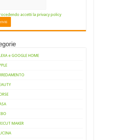
rocedendo accetti la privacy policy
egorie
LEXA e GOOGLE HOME
PPLE
RREDAMENTO
EAUTY
ORSE
ASA
IBO
RICUT MAKER
UCINA