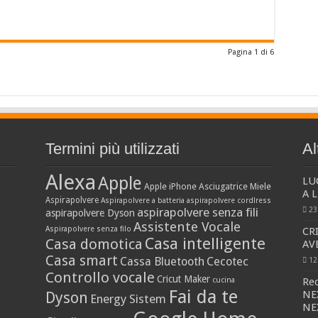
Pagina 1 di 6
Termini più utilizzati
Al
Alexa
Apple
LU
Apple iPhone
Asciugatrice Miele
A 
Aspirapolvere
Aspirapolvere a batteria
aspirapolvere cordlress
aspirapolvere senza fili
23
aspirapolvere Dyson
Assistente Vocale
Aspirapolvere senza filo
CRI
Casa intelligente
Casa domotica
AV
Casa smart
Cassa Bluetooth
Cecotec
12
Controllo vocale
Cricut Maker
cucina
Re
Fai da te
NEX
Dyson
Energy Sistem
NE