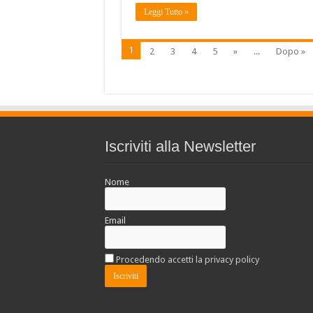
Leggi Tutto »
1
2
3
4
5
»
...
Dopo »
Iscriviti alla Newsletter
Nome
Email
Procedendo accetti la privacy policy