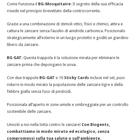
Come Funziona il
BG-Mosquitaire
: Il segreto della sua efficacia
risiede nel principio brevettato della controcorrente.
Grazie a una combinazione di stimoli ottici, fisici e chimici, attira e
cattura le zanzare senza l’ausilio di anidride carbonica. Posizionalo
strategicamente all’esterno in un luogo protetto e goditi un giardino
libero da zanzare.
BG GAT
: Questa trappola è la soluzione mirata per eliminare le
zanzare prima che depongano le uova.
Con due trappole
BG-GAT
e 10
Sticky Cards
incluse nel set, puoi
ridurre in modo mirato la popolazione delle zanzare tigre e della
febbre gialla senza l’uso di pesticidi.
Posizionala all’aperto in zone umide e ombreggiate per un controllo
sostenibile delle zanzare.
Unisciti a noi nella lotta contro le zanzare!
Con Biogents,
combattiamo in modo mirato ed ecologico, senza
compromessi sulla tua salute o sull’ambiente
.