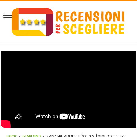
Home
/
GIARDINO
/
ZANZARE ADDIO: Biogents ti protegge senza