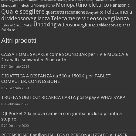
Monopattino elettrico
Panasonic
Monopattino
Monopattini elettrici
Quale scegliere
Telecamera
quercetti
recensione
Sony a6400
Telecamere videosorveglianza
di videosorveglianza
Unboxing
Videosorveglianza
Videosorveglianza
Tutorial Cricut Maker
fai da te
Altri prodotti
CASSA HOME SPEAKER come SOUNDBAR per TV e MUSICA a
2 canali e subwoofer Bluetooth
31 Gennaio 2021
DIDATTICA A DISTANZA da 500 a 1500 € per TABLET,
COMPUTER, CONNESSIONE
12 Gennaio 2021
TRUFFA SUBITO.it RICARICA CARTA postepay e WHATS’APP
8 Febbraio 2022
DJI Pocket 2 la nuova camera con gimbal incluso pronta a
stupire
20 Ottobre 2020
RECENSIONE Papillon IN LEGNO PERSONALIZZATO al LASER