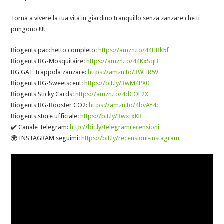
Torna a vivere la tua vita in giardino tranquillo senza zanzare che ti
pungono !!!!
Biogents pacchetto completo:
https://amzn.to/44HBk5f
Biogents BG-Mosquitaire:
https://amzn.to/44KxSqB
BG GAT Trappola zanzare:
https://amzn.to/3WLiR5V
Biogents BG-Sweetscent:
https://bit.ly/3wM4PX0
Biogents Sticky Cards:
https://amzn.to/4dCOF2X
Biogents BG-Booster CO2:
https://amzn.to/4bvAY4c
Biogents store ufficiale:
https://bit.ly/3wxtxKR
✔️ Canale Telegram:
http://bit.ly/telegramrecensioni
🌍 INSTAGRAM seguimi:
https://bit.ly/recensioni-instagram