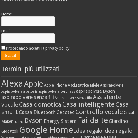
Nome
Email
Procedendo accetti la privacy policy
Termini più utilizzati
Alexa
Apple
Apple iPhone
Asciugatrice Miele
Aspirapolvere
aspirapolvere Dyson
Aspirapolvere a batteria
aspirapolvere cordlress
Assistente
aspirapolvere senza fili
Aspirapolvere senza filo
Casa intelligente
Casa domotica
Casa
Vocale
Controllo vocale
smart
Cassa Bluetooth
Cecotec
Cricut
Fai da te
Dyson
Energy Sistem
Giardino
Maker
cucina
Google Home
idee regalo
Idea regalo
Giocattoli
Lavatrice Miele
Miele
Idee regalo natale
Impianto di video sorveglianza