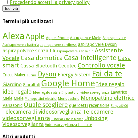
Procedendo accetti la privacy policy
Termini più utilizzati
Alexa
Apple
Apple iPhone
Asciugatrice Miele
Aspirapolvere
aspirapolvere Dyson
Aspirapolvere a batteria
aspirapolvere cordlress
Assistente
aspirapolvere senza fili
Aspirapolvere senza filo
Casa intelligente
Casa domotica
Casa
Vocale
Controllo vocale
smart
Cassa Bluetooth
Cecotec
Fai da te
Dyson
Energy Sistem
Cricut Maker
cucina
Google Home
Idea regalo
Giardino
Giocattoli
idee regalo
Lavatrice
Idee regalo natale
Impianto di video sorveglianza
Monopattino elettrico
Miele
Miele
Monopattino
Monopattini elettrici
Quale scegliere
quercetti
Panasonic
recensione
Sony a6400
Telecamere
Telecamera di videosorveglianza
videosorveglianza
Unboxing
Tutorial Cricut Maker
Videosorveglianza
Videosorveglianza fai da te
Altri prodotti