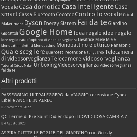
Aspirapolvere senza filo
Casa intelligente
Casa domotica
Casa
Vocale
Controllo vocale
smart
Cassa Bluetooth
Cecotec
Cricut
Fai da te
Dyson
Energy Sistem
Giardino
Maker
cucina
Google Home
idee regalo
Idea regalo
Giocattoli
Lavatrice Miele
Miele
Idee regalo natale
Impianto di video sorveglianza
Monopattino elettrico
Panasonic
Monopattino
Monopattini elettrici
Quale scegliere
Telecamera
quercetti
recensione
Sony a6400
Telecamere videosorveglianza
di videosorveglianza
Unboxing
Videosorveglianza
Videosorveglianza
Tutorial Cricut Maker
fai da te
Altri prodotti
PASSEGGINO ULTRALEGGERO da VIAGGIO recensione Cybex
Libelle ANCHE IN AEREO
7 Novembre 2022
QC Terme di Pré Saint Didier dopo il COVID COSA CAMBIA ?
4 Agosto 2020
ASPIRA TUTTE LE FOGLIE DEL GIARDINO con Grizzly