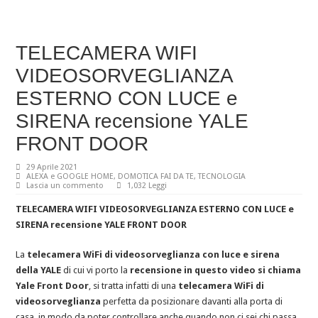
TELECAMERA WIFI
VIDEOSORVEGLIANZA
ESTERNO CON LUCE e
SIRENA recensione YALE
FRONT DOOR
29 Aprile 2021
ALEXA e GOOGLE HOME
,
DOMOTICA FAI DA TE
,
TECNOLOGIA
Lascia un commento
1,032 Leggi
TELECAMERA WIFI VIDEOSORVEGLIANZA ESTERNO CON LUCE e
SIRENA recensione YALE FRONT DOOR
La
telecamera WiFi di videosorveglianza con luce e sirena
della YALE
di cui vi porto la
recensione in questo video si chiama
Yale Front Door
, si tratta infatti di una
telecamera WiFi di
videosorveglianza
perfetta da posizionare davanti alla porta di
casa, in modo da poter controllare anche quando non ci sei chi passa