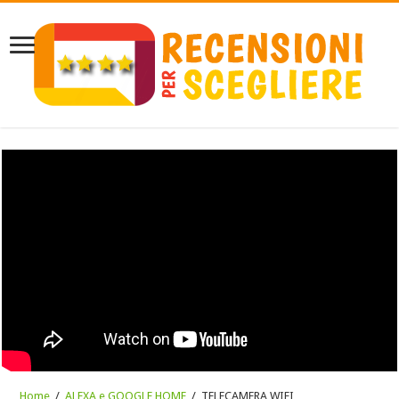
Home
/
ALEXA e GOOGLE HOME
/
TELECAMERA WIFI