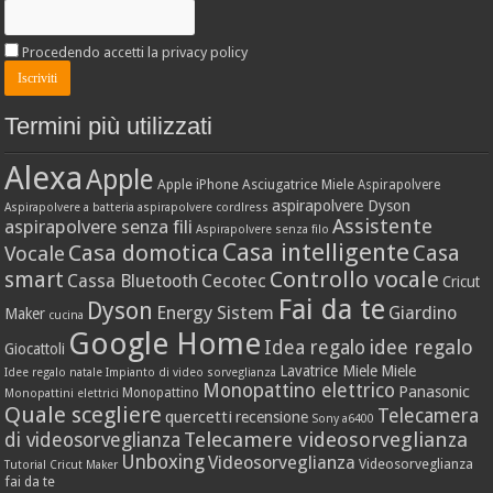
Procedendo accetti la privacy policy
Termini più utilizzati
Alexa
Apple
Apple iPhone
Asciugatrice Miele
Aspirapolvere
aspirapolvere Dyson
Aspirapolvere a batteria
aspirapolvere cordlress
Assistente
aspirapolvere senza fili
Aspirapolvere senza filo
Casa intelligente
Casa domotica
Casa
Vocale
Controllo vocale
smart
Cassa Bluetooth
Cecotec
Cricut
Fai da te
Dyson
Energy Sistem
Giardino
Maker
cucina
Google Home
idee regalo
Idea regalo
Giocattoli
Lavatrice Miele
Miele
Idee regalo natale
Impianto di video sorveglianza
Monopattino elettrico
Panasonic
Monopattino
Monopattini elettrici
Quale scegliere
Telecamera
quercetti
recensione
Sony a6400
Telecamere videosorveglianza
di videosorveglianza
Unboxing
Videosorveglianza
Videosorveglianza
Tutorial Cricut Maker
fai da te