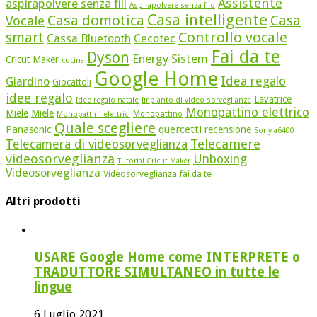
Assistente
aspirapolvere senza fili
Aspirapolvere senza filo
Casa intelligente
Casa domotica
Casa
Vocale
Controllo vocale
smart
Cassa Bluetooth
Cecotec
Fai da te
Dyson
Energy Sistem
Cricut Maker
cucina
Google Home
Idea regalo
Giardino
Giocattoli
idee regalo
Lavatrice
Idee regalo natale
Impianto di video sorveglianza
Monopattino elettrico
Miele
Miele
Monopattino
Monopattini elettrici
Quale scegliere
quercetti
Panasonic
recensione
Sony a6400
Telecamere
Telecamera di videosorveglianza
videosorveglianza
Unboxing
Tutorial Cricut Maker
Videosorveglianza
Videosorveglianza fai da te
Altri prodotti
USARE Google Home come INTERPRETE o
TRADUTTORE SIMULTANEO in tutte le
lingue
6 Luglio 2021