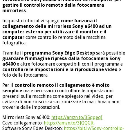
gestire il controllo remoto della fotocamera
mirrorless
.
In questo tutorial vi spiego
come funzona il
collegamento della mirrorless Sony a6400 ad un
computer esterno per utilizzare il monitor e il
computer
come controllo remoto della macchina
fotografica.
Tramite il
programma Sony Edge Desktop
sarà possiible
guardare l’immagine ripresa dalla fotocamera Sony
a6400
e altre fotocamere compatibili con il programma e
controllare le impostazioni e la riproduzione video
e
foto delle fotocamera.
Per il
controllo remoto il collegamento è molto
semplice
ma è necessario controllare le impostazioni
presenti sulla macchina come spiegato nel video, per
evitare di non riuscire a sincronizzare la macchina o non
trovarla dalle impostazioni.
Mirrorless Sony a6400:
https://amzn.to/35qqeqI
Cavo collegamento:
https://amzn.to/3JQQCJt
Software Sony Edge Desktop:
https://bit.ly/Sony-controllo-