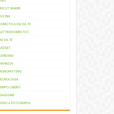
CIBO
CRICUT MAKER
CUCINA
DOMOTICA FAI DA TE
ELETTRODOMESTICI
AI DA TE
GADGET
GIARDINO
INFANZIA
MONOPATTINO
TECNOLOGIA
TEMPO LIBERO
VIAGGIARE
VIDEO e FOTOGRAFIA