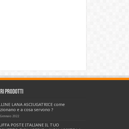
tri prodotti
LLINE LANA ASCIUGATRICE come
zionano e a cosa servono ?
 Gennaio 2022
UFFA POSTE ITALIANE IL TUO