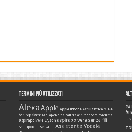
Termini più utilizzati
Al
Alexa
Apple
PA
Apple iPhone
Asciugatrice Miele
fun
Aspirapolvere
Aspirapolvere a batteria
aspirapolvere cordlress
aspirapolvere senza fili
3
aspirapolvere Dyson
Assistente Vocale
Aspirapolvere senza filo
TR