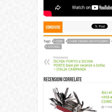
Condividi
Tags
CEWE
COME CREARE UN FOTOLIBRO
TUTORIAL
Precedente
ISCHIA PORTO e ISCHIA
PONTE base per vacanze a Ischia
– ITALIA CAMPANIA
Recensioni correlate
Bici e
città
COMOD
17 Fe