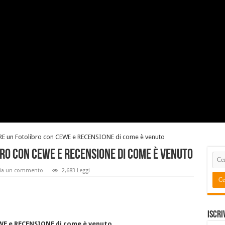
 un Fotolibro con CEWE e RECENSIONE di come è venuto
ro con CEWE e RECENSIONE di come è venuto
cia un commento
2,683 Leggi
Iscri
WE e RECENSIONE di come è venuto