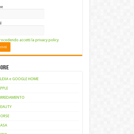
me
l
rocedendo accetti la privacy policy
gorie
ALEXA e GOOGLE HOME
APPLE
ARREDAMENTO
BEAUTY
BORSE
CASA