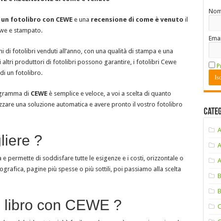
No
 un fotolibro con CEWE
e una
recensione di come è venuto
il
ewe e stampato.
Emai
oni di fotolibri venduti all’anno, con una qualità di stampa e una
ltri produttori di fotolibri possono garantire, i fotolibri Cewe
P
di un fotolibro.
rogramma di
CEWE
è semplice e veloce, a voi a scelta di quanto
izzare una soluzione automatica e avere pronto il vostro fotolibro
Cate
liere ?
e permette di soddisfare tutte le esigenze e i costi, orizzontale o
ografica, pagine più spesse o più sottili, poi passiamo alla scelta
o libro con CEWE ?