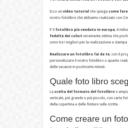
Ecco un
video tutorial
che spiega
come fare
nostro fotolibro che abbiamo realizzato con C
E’ il
fotolibro più venduto in europa
, 6 mili
fedeltà dei colori
veramente ottima che pochi a
sono tra i migliori per la realizzazione e stampa 
Realizzare un fotolibro fai da te
, con il p
personalizzare il vostro fotolibro o quanto real
delle vacanze in pochissimi minuti.
Quale foto libro sceg
La
scelta del formato del fotolibro
e ampia 
verticale, più grande o più piccolo, con carta fot
della copertina e delle finiture sulle scritte.
Come creare un fot