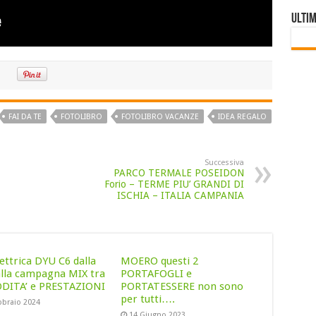
Ultim
FAI DA TE
FOTOLIBRO
FOTOLIBRO VACANZE
IDEA REGALO
Successiva
PARCO TERMALE POSEIDON
Forio – TERME PIU’ GRANDI DI
ISCHIA – ITALIA CAMPANIA
lettrica DYU C6 dalla
MOERO questi 2
 alla campagna MIX tra
PORTAFOGLI e
ITA’ e PRESTAZIONI
PORTATESSERE non sono
per tutti….
bbraio 2024
14 Giugno 2023