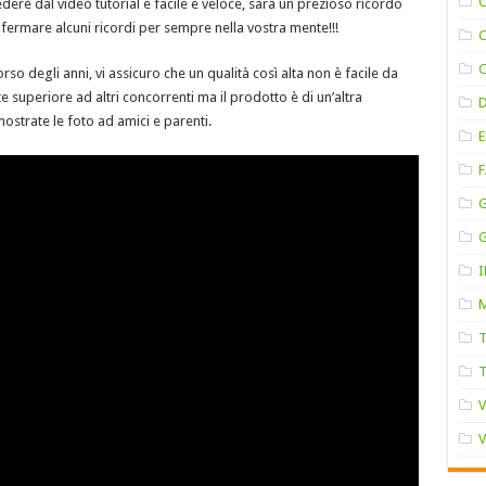
ere dal video tutorial è facile e veloce, sarà un prezioso ricordo
 fermare alcuni ricordi per sempre nella vostra mente!!!
so degli anni, vi assicuro che un qualità così alta non è facile da
 superiore ad altri concorrenti ma il prodotto è di un’altra
ostrate le foto ad amici e parenti.
F