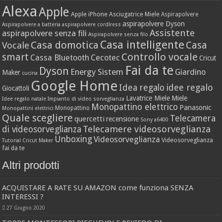
Alexa
Apple
Apple iPhone
Asciugatrice Miele
Aspirapolvere
aspirapolvere Dyson
Aspirapolvere a batteria
aspirapolvere cordlress
Assistente
aspirapolvere senza fili
Aspirapolvere senza filo
Casa intelligente
Casa domotica
Casa
Vocale
Controllo vocale
smart
Cassa Bluetooth
Cecotec
Cricut
Fai da te
Dyson
Energy Sistem
Giardino
Maker
cucina
Google Home
idee regalo
Idea regalo
Giocattoli
Lavatrice Miele
Miele
Idee regalo natale
Impianto di video sorveglianza
Monopattino elettrico
Panasonic
Monopattino
Monopattini elettrici
Quale scegliere
Telecamera
quercetti
recensione
Sony a6400
Telecamere videosorveglianza
di videosorveglianza
Unboxing
Videosorveglianza
Videosorveglianza
Tutorial Cricut Maker
fai da te
Altri prodotti
ACQUISTARE A RATE SU AMAZON come funziona SENZA
INTERESSI ?
27 Giugno 2020