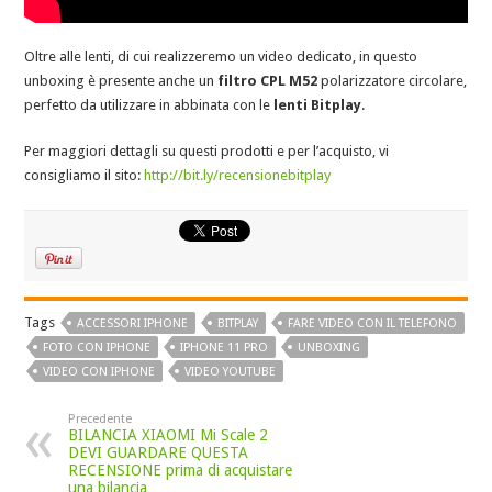
Oltre alle lenti, di cui realizzeremo un video dedicato, in questo
unboxing è presente anche un
filtro CPL M52
polarizzatore circolare,
perfetto da utilizzare in abbinata con le
lenti Bitplay
.
Per maggiori dettagli su questi prodotti e per l’acquisto, vi
consigliamo il sito:
http://bit.ly/recensionebitplay
Tags
ACCESSORI IPHONE
BITPLAY
FARE VIDEO CON IL TELEFONO
FOTO CON IPHONE
IPHONE 11 PRO
UNBOXING
VIDEO CON IPHONE
VIDEO YOUTUBE
Precedente
BILANCIA XIAOMI Mi Scale 2
DEVI GUARDARE QUESTA
RECENSIONE prima di acquistare
una bilancia