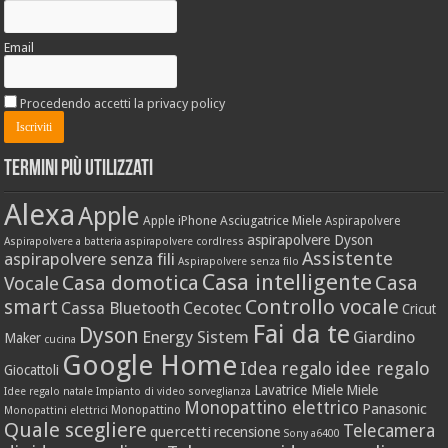
Email
Procedendo accetti la privacy policy
Termini più utilizzati
Alexa
Apple
Apple iPhone
Asciugatrice Miele
Aspirapolvere
aspirapolvere Dyson
Aspirapolvere a batteria
aspirapolvere cordlress
Assistente
aspirapolvere senza fili
Aspirapolvere senza filo
Casa intelligente
Casa domotica
Casa
Vocale
Controllo vocale
smart
Cassa Bluetooth
Cecotec
Cricut
Fai da te
Dyson
Energy Sistem
Giardino
Maker
cucina
Google Home
idee regalo
Idea regalo
Giocattoli
Lavatrice Miele
Miele
Idee regalo natale
Impianto di video sorveglianza
Monopattino elettrico
Panasonic
Monopattino
Monopattini elettrici
Quale scegliere
Telecamera
quercetti
recensione
Sony a6400