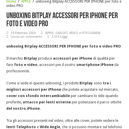
Home
/
APPLE
/
unboxing Bitplay ACCESSORI PER IPHONE per foto e
video PRO
unboxing Bitplay ACCESSORI PER IPHONE per
foto e video PRO
19 Febbraio 2020
APPLE
,
GADGET
,
VIDEO e FOTOGRAFIA
Lascia un commento
1,519 Leggi
unboxing Bitplay ACCESSORI PER IPHONE per foto e video PRO
Il marchio
Bitplay
produce
accessori per iPhone
di qualità per
fare
foto e video
, accessori per il vostro
smartphone iPhone
da
professionisti.
Come si vede in questo unboxing, i prodotti
Bitplay
sono
tra i
migliori accessori per iPhone
che potete acquistare sul mercato,
cover con sfondo intercambiabile
per cambiare lo stile quando
preferite,
attacco per lenti esterne
per potenziare il parco ottiche
del vostro iPhone
.
Tra gli accessori presenti nel video, oltre alle cover, potete vedere le
lenti Telephoto
e
Wide Angle
, che si possono montare sul telefono