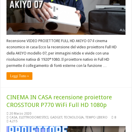
Recensione VIDEO PROIETTORE FULL HD AKIYO 07 il cinema
economico in casa Ecco la recensione del video proiettore Full HD
della AKIYO modello 07, per immagini nitide e vivide con una
risoluzione nativa di 1920*1080. Il proiettore nativo in Full HD
permette il collegamento di fonti esterne con la funzione …
Leggi Tutto »
CINEMA IN CASA recensione proiettore
CROSSTOUR P770 WiFi Full HD 1080p
20 Marzo 2020
CASA
,
ELETTRODOMESTICI
,
GADGET
,
TECNOLOGIA
,
TEMPO LIBERO
8
4,215