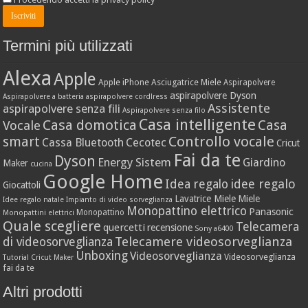
Termini più utilizzati
Alexa
Apple
Apple iPhone
Asciugatrice Miele
Aspirapolvere
aspirapolvere Dyson
Aspirapolvere a batteria
aspirapolvere cordlress
Assistente
aspirapolvere senza fili
Aspirapolvere senza filo
Casa intelligente
Casa domotica
Casa
Vocale
Controllo vocale
smart
Cassa Bluetooth
Cecotec
Cricut
Fai da te
Dyson
Energy Sistem
Giardino
Maker
cucina
Google Home
idee regalo
Idea regalo
Giocattoli
Lavatrice Miele
Miele
Idee regalo natale
Impianto di video sorveglianza
Monopattino elettrico
Panasonic
Monopattino
Monopattini elettrici
Quale scegliere
Telecamera
quercetti
recensione
Sony a6400
Telecamere videosorveglianza
di videosorveglianza
Unboxing
Videosorveglianza
Videosorveglianza
Tutorial Cricut Maker
fai da te
Altri prodotti