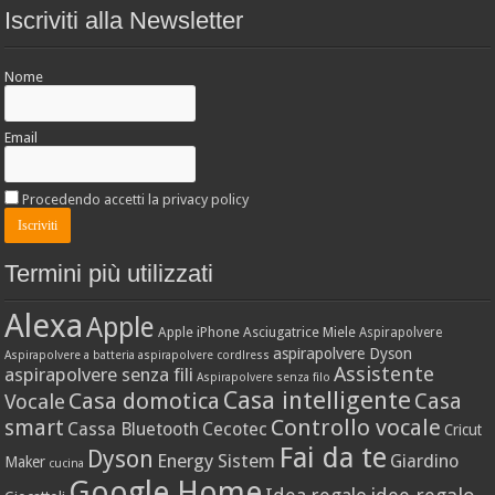
Iscriviti alla Newsletter
Nome
Email
Procedendo accetti la privacy policy
Termini più utilizzati
Alexa
Apple
Apple iPhone
Asciugatrice Miele
Aspirapolvere
aspirapolvere Dyson
Aspirapolvere a batteria
aspirapolvere cordlress
Assistente
aspirapolvere senza fili
Aspirapolvere senza filo
Casa intelligente
Casa domotica
Casa
Vocale
Controllo vocale
smart
Cassa Bluetooth
Cecotec
Cricut
Fai da te
Dyson
Energy Sistem
Giardino
Maker
cucina
Google Home