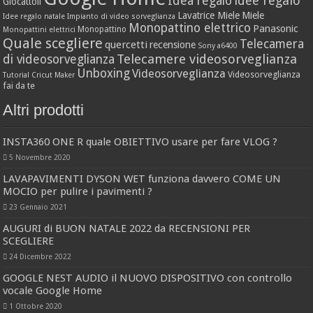
idee regalo
Idea regalo
Giocattoli
Lavatrice Miele
Miele
Idee regalo natale
Impianto di video sorveglianza
Monopattino elettrico
Panasonic
Monopattino
Monopattini elettrici
Quale scegliere
Telecamera
quercetti
recensione
Sony a6400
Telecamere videosorveglianza
di videosorveglianza
Unboxing
Videosorveglianza
Videosorveglianza
Tutorial Cricut Maker
fai da te
Altri prodotti
INSTA360 ONE R quale OBIETTIVO usare per fare VLOG ?
5 Novembre 2020
LAVAPAVIMENTI DYSON WET funziona davvero COME UN
MOCIO per pulire i pavimenti ?
23 Gennaio 2021
AUGURI di BUON NATALE 2022 da RECENSIONI PER
SCEGLIERE
24 Dicembre 2022
GOOGLE NEST AUDIO il NUOVO DISPOSITIVO con controllo
vocale Google Home
1 Ottobre 2020