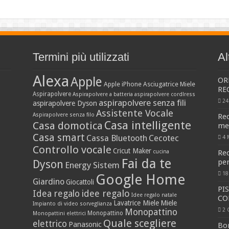
Termini più utilizzati
Al
Alexa
Apple
OR
Apple iPhone
Asciugatrice Miele
RE
Aspirapolvere
Aspirapolvere a batteria
aspirapolvere cordlress
aspirapolvere senza fili
24
aspirapolvere Dyson
Assistente Vocale
Aspirapolvere senza filo
Rec
Casa intelligente
Casa domotica
me
Casa smart
Cassa Bluetooth
Cecotec
4 
Controllo vocale
Cricut Maker
cucina
Rec
Fai da te
pe
Dyson
Energy Sistem
18
Google Home
Giardino
Giocattoli
PI
idee regalo
Idea regalo
Idee regalo natale
CO
Lavatrice Miele
Miele
Impianto di video sorveglianza
2 
Monopattino
Monopattino
Monopattini elettrici
Quale scegliere
elettrico
Panasonic
Bo