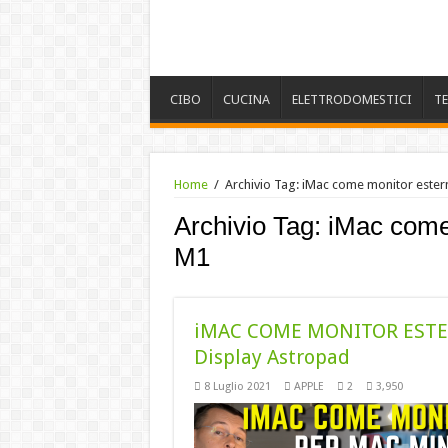
CIBO
CUCINA
ELETTRODOMESTICI
T
Home
/
Archivio Tag:
iMac come monitor ester
Archivio Tag:
iMac come
M1
iMAC COME MONITOR ESTER
Display Astropad
8 Luglio 2021
APPLE
2
3,950