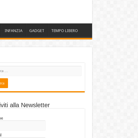
INFANZIA
GADGET
TEMPO LIBERO
iviti alla Newsletter
me
l