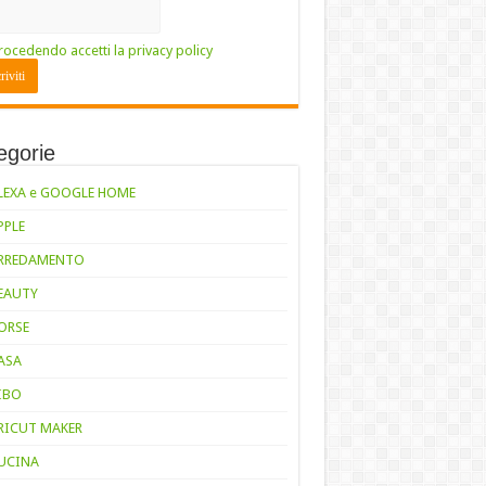
rocedendo accetti la privacy policy
egorie
LEXA e GOOGLE HOME
PPLE
RREDAMENTO
EAUTY
ORSE
ASA
IBO
RICUT MAKER
UCINA