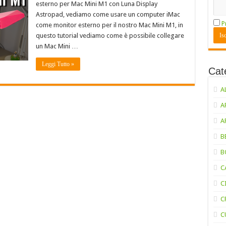
esterno per Mac Mini M1 con Luna Display
Astropad, vediamo come usare un computer iMac
P
come monitor esterno per il nostro Mac Mini M1, in
questo tutorial vediamo come è possibile collegare
un Mac Mini …
Leggi Tutto »
Cat
A
A
A
B
B
C
C
C
C