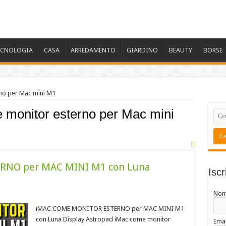
ECNOLOGIA
CASA
ARREDAMENTO
GIARDINO
BEAUTY
BORSE
no per Mac mini M1
 monitor esterno per Mac mini
NO per MAC MINI M1 con Luna
Iscr
No
iMAC COME MONITOR ESTERNO per MAC MINI M1
con Luna Display Astropad iMac come monitor
Emai