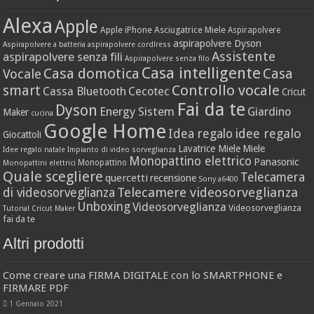
Alexa
Apple
Apple iPhone
Asciugatrice Miele
Aspirapolvere
aspirapolvere Dyson
Aspirapolvere a batteria
aspirapolvere cordlress
Assistente
aspirapolvere senza fili
Aspirapolvere senza filo
Casa intelligente
Casa domotica
Casa
Vocale
Controllo vocale
smart
Cassa Bluetooth
Cecotec
Cricut
Fai da te
Dyson
Energy Sistem
Giardino
Maker
cucina
Google Home
idee regalo
Idea regalo
Giocattoli
Lavatrice Miele
Miele
Idee regalo natale
Impianto di video sorveglianza
Monopattino elettrico
Panasonic
Monopattino
Monopattini elettrici
Quale scegliere
Telecamera
quercetti
recensione
Sony a6400
Telecamere videosorveglianza
di videosorveglianza
Unboxing
Videosorveglianza
Videosorveglianza
Tutorial Cricut Maker
fai da te
Altri prodotti
Come creare una FIRMA DIGITALE con lo SMARTPHONE e
FIRMARE PDF
1 Gennaio 2021