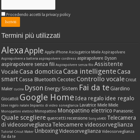
Procedendo accetti la privacy policy
Termini più utilizzati
Alexa
Apple
Apple iPhone
Asciugatrice Miele
Aspirapolvere
aspirapolvere Dyson
Aspirapolvere a batteria
aspirapolvere cordlress
Assistente
aspirapolvere senza fili
Aspirapolvere senza filo
Casa intelligente
Casa domotica
Casa
Vocale
Controllo vocale
smart
Cassa Bluetooth
Cecotec
Cricut
Fai da te
Dyson
Energy Sistem
Giardino
Maker
cucina
Google Home
idee regalo
Idea regalo
Giocattoli
Lavatrice Miele
Miele
Idee regalo natale
Impianto di video sorveglianza
Monopattino elettrico
Panasonic
Monopattino
Monopattini elettrici
Quale scegliere
Telecamera
quercetti
recensione
Sony a6400
Telecamere videosorveglianza
di videosorveglianza
Unboxing
Videosorveglianza
Videosorveglianza
Tutorial Cricut Maker
fai da te