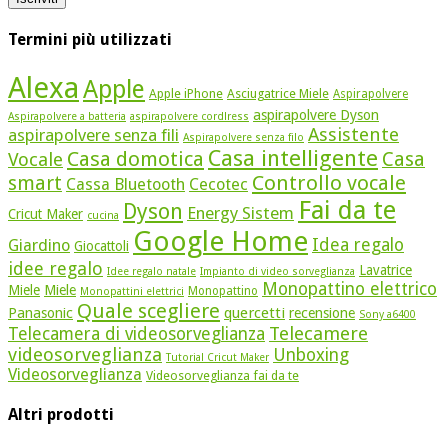
Termini più utilizzati
Alexa
Apple
Apple iPhone
Asciugatrice Miele
Aspirapolvere
aspirapolvere Dyson
Aspirapolvere a batteria
aspirapolvere cordlress
Assistente
aspirapolvere senza fili
Aspirapolvere senza filo
Casa intelligente
Casa domotica
Casa
Vocale
Controllo vocale
smart
Cassa Bluetooth
Cecotec
Fai da te
Dyson
Energy Sistem
Cricut Maker
cucina
Google Home
Idea regalo
Giardino
Giocattoli
idee regalo
Lavatrice
Idee regalo natale
Impianto di video sorveglianza
Monopattino elettrico
Miele
Miele
Monopattino
Monopattini elettrici
Quale scegliere
quercetti
Panasonic
recensione
Sony a6400
Telecamere
Telecamera di videosorveglianza
videosorveglianza
Unboxing
Tutorial Cricut Maker
Videosorveglianza
Videosorveglianza fai da te
Altri prodotti