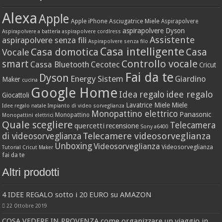
Alexa
Apple
Apple iPhone
Asciugatrice Miele
Aspirapolvere
aspirapolvere Dyson
Aspirapolvere a batteria
aspirapolvere cordlress
Assistente
aspirapolvere senza fili
Aspirapolvere senza filo
Casa intelligente
Casa domotica
Casa
Vocale
Controllo vocale
smart
Cassa Bluetooth
Cecotec
Cricut
Fai da te
Dyson
Energy Sistem
Giardino
Maker
cucina
Google Home
idee regalo
Idea regalo
Giocattoli
Lavatrice Miele
Miele
Idee regalo natale
Impianto di video sorveglianza
Monopattino elettrico
Panasonic
Monopattino
Monopattini elettrici
Quale scegliere
Telecamera
quercetti
recensione
Sony a6400
Telecamere videosorveglianza
di videosorveglianza
Unboxing
Videosorveglianza
Videosorveglianza
Tutorial Cricut Maker
fai da te
Altri prodotti
4 IDEE REGALO sotto i 20 EURO su AMAZON
22 Ottobre 2019
COSA VEDERE IN PROVENZA come organizzare un viaggio in