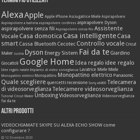
Termini più utilizzati
Alexa
Apple
Apple iPhone
Asciugatrice Miele
Aspirapolvere
aspirapolvere Dyson
Aspirapolvere a batteria
aspirapolvere cordlress
Assistente
aspirapolvere senza fili
Aspirapolvere senza filo
Casa intelligente
Casa domotica
Casa
Vocale
Controllo vocale
smart
Cassa Bluetooth
Cecotec
Cricut
Fai da te
Dyson
Energy Sistem
Giardino
Maker
cucina
Google Home
idee regalo
Idea regalo
Giocattoli
Lavatrice Miele
Miele
Idee regalo natale
Impianto di video sorveglianza
Monopattino elettrico
Panasonic
Monopattino
Monopattini elettrici
Quale scegliere
Telecamera
quercetti
recensione
Sony a6400
Telecamere videosorveglianza
di videosorveglianza
Unboxing
Videosorveglianza
Videosorveglianza
Tutorial Cricut Maker
fai da te
Altri prodotti
VIDEOCHIAMATE SKYPE SU ALEXA ECHO SHOW come
configurare ?
12 Dicembre 2020