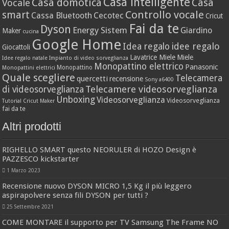
Casa intelligente
Casa domotica
Casa
Vocale
Controllo vocale
smart
Cassa Bluetooth
Cecotec
Cricut
Fai da te
Dyson
Energy Sistem
Giardino
Maker
cucina
Google Home
idee regalo
Idea regalo
Giocattoli
Lavatrice Miele
Miele
Idee regalo natale
Impianto di video sorveglianza
Monopattino elettrico
Panasonic
Monopattino
Monopattini elettrici
Quale scegliere
Telecamera
quercetti
recensione
Sony a6400
Telecamere videosorveglianza
di videosorveglianza
Unboxing
Videosorveglianza
Videosorveglianza
Tutorial Cricut Maker
fai da te
Altri prodotti
RIGHELLO SMART questo NEORULER di HOZO Design è
PAZZESCO kickstarter
1 Marzo 2023
Recensione nuovo DYSON MICRO 1,5 Kg il più leggero
aspirapolvere senza fili DYSON per tutti ?
25 Settembre 2021
COME MONTARE il supporto per TV Samsung The Frame NO