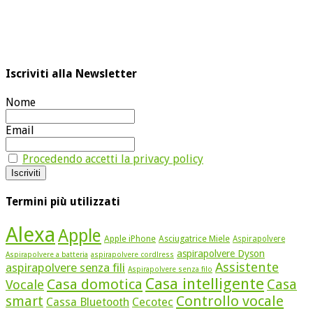
Iscriviti alla Newsletter
Nome
Email
Procedendo accetti la privacy policy
Termini più utilizzati
Alexa
Apple
Apple iPhone
Asciugatrice Miele
Aspirapolvere
aspirapolvere Dyson
Aspirapolvere a batteria
aspirapolvere cordlress
Assistente
aspirapolvere senza fili
Aspirapolvere senza filo
Casa intelligente
Casa domotica
Casa
Vocale
Controllo vocale
smart
Cassa Bluetooth
Cecotec