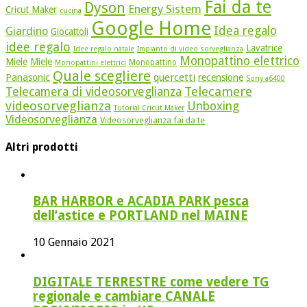
Fai da te
Dyson
Energy Sistem
Cricut Maker
cucina
Google Home
Idea regalo
Giardino
Giocattoli
idee regalo
Lavatrice
Idee regalo natale
Impianto di video sorveglianza
Monopattino elettrico
Miele
Miele
Monopattino
Monopattini elettrici
Quale scegliere
quercetti
Panasonic
recensione
Sony a6400
Telecamere
Telecamera di videosorveglianza
videosorveglianza
Unboxing
Tutorial Cricut Maker
Videosorveglianza
Videosorveglianza fai da te
Altri prodotti
BAR HARBOR e ACADIA PARK pesca
dell’astice e PORTLAND nel MAINE
10 Gennaio 2021
DIGITALE TERRESTRE come vedere TG
regionale e cambiare CANALE