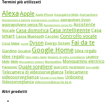
Termini più utilizzati
Alexa
Apple
Apple iPhone
Asciugatrice Miele
Aspirapolvere
aspirapolvere Dyson
Aspirapolvere a batteria
aspirapolvere cordlress
Assistente
aspirapolvere senza fili
Aspirapolvere senza filo
Casa intelligente
Casa domotica
Casa
Vocale
Controllo vocale
smart
Cassa Bluetooth
Cecotec
Fai da te
Dyson
Energy Sistem
Cricut Maker
cucina
Google Home
Idea regalo
Giardino
Giocattoli
idee regalo
Lavatrice
Idee regalo natale
Impianto di video sorveglianza
Monopattino elettrico
Miele
Miele
Monopattino
Monopattini elettrici
Quale scegliere
quercetti
Panasonic
recensione
Sony a6400
Telecamere
Telecamera di videosorveglianza
videosorveglianza
Unboxing
Tutorial Cricut Maker
Videosorveglianza
Videosorveglianza fai da te
Altri prodotti