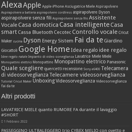
Alexa
Apple
Apple iPhone
Asciugatrice Miele
Aspirapolvere
aspirapolvere Dyson
Aspirapolvere a batteria
aspirapolvere cordlress
Assistente
aspirapolvere senza fili
Aspirapolvere senza filo
Casa intelligente
Casa domotica
Casa
Vocale
Controllo vocale
smart
Cassa Bluetooth
Cecotec
Cricut
Fai da te
Dyson
Energy Sistem
Giardino
Maker
cucina
Google Home
idee regalo
Idea regalo
Giocattoli
Lavatrice Miele
Miele
Idee regalo natale
Impianto di video sorveglianza
Monopattino elettrico
Panasonic
Monopattino
Monopattini elettrici
Quale scegliere
Telecamera
quercetti
recensione
Sony a6400
Telecamere videosorveglianza
di videosorveglianza
Unboxing
Videosorveglianza
Videosorveglianza
Tutorial Cricut Maker
fai da te
Altri prodotti
LAVATRICE MIELE quanto RUMORE FA durante il lavaggio
#SHORT
1 Febbraio 2022
PASSEGGINO ULTRALEGGERO trio CYBEX MELIO con ovetto e