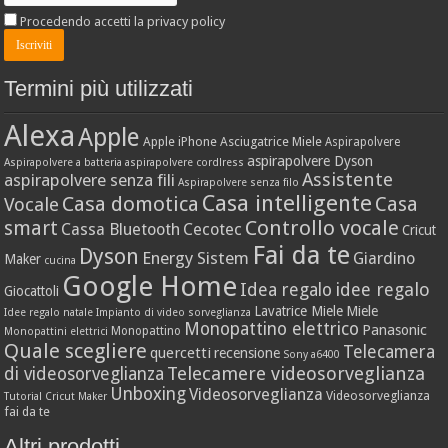
Procedendo accetti la privacy policy
Termini più utilizzati
Alexa
Apple
Apple iPhone
Asciugatrice Miele
Aspirapolvere
aspirapolvere Dyson
Aspirapolvere a batteria
aspirapolvere cordlress
Assistente
aspirapolvere senza fili
Aspirapolvere senza filo
Casa intelligente
Casa domotica
Casa
Vocale
Controllo vocale
smart
Cassa Bluetooth
Cecotec
Cricut
Fai da te
Dyson
Energy Sistem
Giardino
Maker
cucina
Google Home
idee regalo
Idea regalo
Giocattoli
Lavatrice Miele
Miele
Idee regalo natale
Impianto di video sorveglianza
Monopattino elettrico
Panasonic
Monopattino
Monopattini elettrici
Quale scegliere
Telecamera
quercetti
recensione
Sony a6400
Telecamere videosorveglianza
di videosorveglianza
Unboxing
Videosorveglianza
Videosorveglianza
Tutorial Cricut Maker
fai da te
Altri prodotti