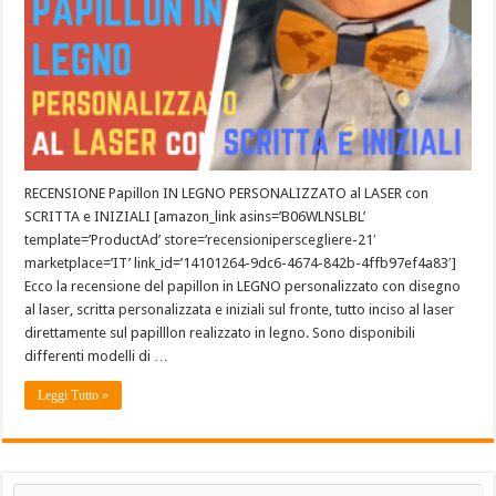
RECENSIONE Papillon IN LEGNO PERSONALIZZATO al LASER con
SCRITTA e INIZIALI [amazon_link asins=’B06WLNSLBL’
template=’ProductAd’ store=’recensioniperscegliere-21′
marketplace=’IT’ link_id=’14101264-9dc6-4674-842b-4ffb97ef4a83′]
Ecco la recensione del papillon in LEGNO personalizzato con disegno
al laser, scritta personalizzata e iniziali sul fronte, tutto inciso al laser
direttamente sul papilllon realizzato in legno. Sono disponibili
differenti modelli di …
Leggi Tutto »