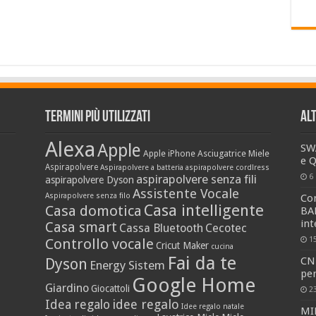
Termini più utilizzati
Al
Alexa
Apple
SW
Apple iPhone
Asciugatrice Miele
e 
Aspirapolvere
Aspirapolvere a batteria
aspirapolvere cordlress
aspirapolvere senza fili
6
aspirapolvere Dyson
Assistente Vocale
Aspirapolvere senza filo
Co
Casa intelligente
Casa domotica
BA
in
Casa smart
Cassa Bluetooth
Cecotec
1
Controllo vocale
Cricut Maker
cucina
Fai da te
CN
Dyson
Energy Sistem
pe
Google Home
Giardino
Giocattoli
2
idee regalo
Idea regalo
Idee regalo natale
MIE