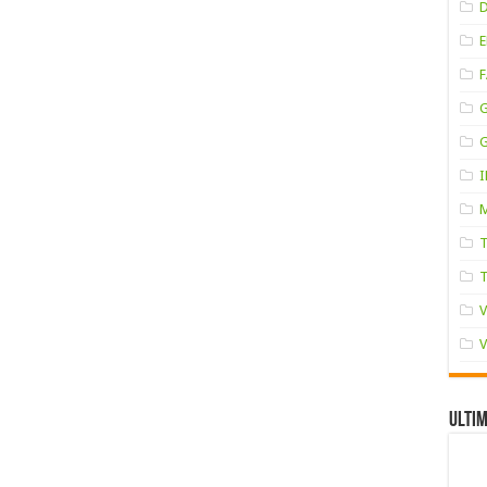
F
Ultim