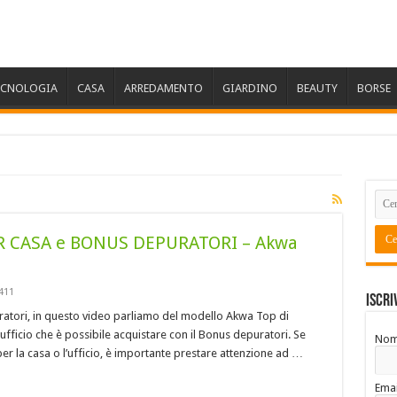
ECNOLOGIA
CASA
ARREDAMENTO
GIARDINO
BEAUTY
BORSE
R CASA e BONUS DEPURATORI – Akwa
411
Iscri
atori, in questo video parliamo del modello Akwa Top di
fficio che è possibile acquistare con il Bonus depuratori. Se
No
er la casa o l’ufficio, è importante prestare attenzione ad …
Emai