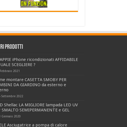
tri prodotti
APPIE iPhone ricondizionati AFFIDABILE
QUALE SCEGLIERE ?
 Febbraio 2021
me montare CASETTA SMOBY PER
MBINI DA GIARDINO da esterno e
terno
5 Settembre 2022
D Shellac LA MIGLIORE lampada LED UV
r SMALTO SEMIPERMANENTE e GEL
3 Gennaio 2020
LE Asciugatrice a pompa di calore