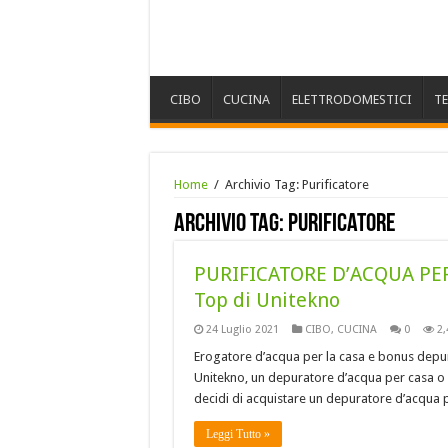
CIBO
CUCINA
ELETTRODOMESTICI
T
Home
/
Archivio Tag:
Purificatore
Archivio Tag:
Purificatore
PURIFICATORE D’ACQUA PE
Top di Unitekno
24 Luglio 2021
CIBO
,
CUCINA
0
2,
Erogatore d’acqua per la casa e bonus depur
Unitekno, un depuratore d’acqua per casa o u
decidi di acquistare un depuratore d’acqua p
Leggi Tutto »