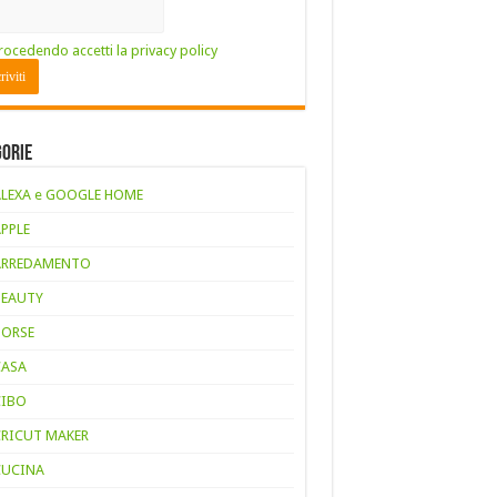
rocedendo accetti la privacy policy
gorie
ALEXA e GOOGLE HOME
APPLE
ARREDAMENTO
BEAUTY
BORSE
CASA
CIBO
CRICUT MAKER
CUCINA