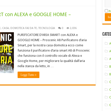
P
T con ALEXA e GOOGLE HOME –
E
,
CASA
,
DOMOTICA FAI DA TE
,
TECNOLOGIA
0
2,036
Cate
PURIFICATORE D’ARIA SMART con ALEXA e
GOOGLE HOME – Proscenic A8 Purificatore d’aria
Smart, per la nostra casa domotica ecco come
funziona il purificatore d’aria smart A8 di Proscenic
che funziona con il controllo vocale di Alexa e
Google Home, per migliorare la qualità dall’aria
nella stanza da letto, in …
Leggi Tutto »