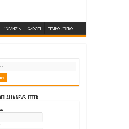
INFANZIA
GADGET
TEMPO LIBERO
viti alla Newsletter
me
l