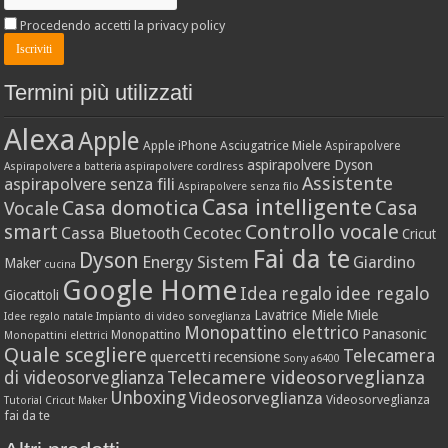
Procedendo accetti la privacy policy
Termini più utilizzati
Alexa
Apple
Apple iPhone
Asciugatrice Miele
Aspirapolvere
aspirapolvere Dyson
Aspirapolvere a batteria
aspirapolvere cordlress
Assistente
aspirapolvere senza fili
Aspirapolvere senza filo
Casa intelligente
Casa domotica
Casa
Vocale
Controllo vocale
smart
Cassa Bluetooth
Cecotec
Cricut
Fai da te
Dyson
Energy Sistem
Giardino
Maker
cucina
Google Home
idee regalo
Idea regalo
Giocattoli
Lavatrice Miele
Miele
Idee regalo natale
Impianto di video sorveglianza
Monopattino elettrico
Panasonic
Monopattino
Monopattini elettrici
Quale scegliere
Telecamera
quercetti
recensione
Sony a6400
Telecamere videosorveglianza
di videosorveglianza
Unboxing
Videosorveglianza
Videosorveglianza
Tutorial Cricut Maker
fai da te