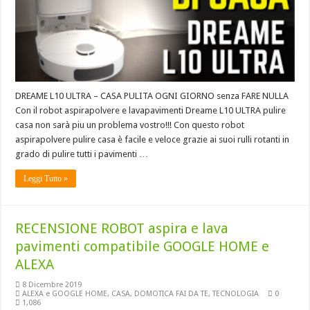
DREAME L10 ULTRA – CASA PULITA OGNI GIORNO senza FARE NULLA
Con il robot aspirapolvere e lavapavimenti Dreame L10 ULTRA pulire
casa non sarà piu un problema vostro!!! Con questo robot
aspirapolvere pulire casa è facile e veloce grazie ai suoi rulli rotanti in
grado di pulire tutti i pavimenti …
Leggi Tutto »
RECENSIONE ROBOT aspira e lava
pavimenti compatibile GOOGLE HOME e
ALEXA
8 Dicembre 2019
ALEXA e GOOGLE HOME
,
CASA
,
DOMOTICA FAI DA TE
,
TECNOLOGIA
0
1,086