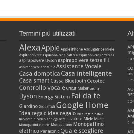
Termini più utilizzati
Al
Alexa
Apple
AP
Apple iPhone
Asciugatrice Miele
mi
Aspirapolvere
Aspirapolvere a batteria
aspirapolvere cordlress
aspirapolvere senza fili
4 
aspirapolvere Dyson
Assistente Vocale
Aspirapolvere senza filo
CO
Casa intelligente
Casa domotica
ins
Casa smart
Cassa Bluetooth
Cecotec
25
Controllo vocale
Cricut Maker
cucina
AU
Fai da te
RE
Dyson
Energy Sistem
24
Google Home
Giardino
Giocattoli
AM
idee regalo
Idea regalo
Idee regalo natale
AM
Lavatrice Miele
Miele
Impianto di video sorveglianza
16
Monopattino
Monopattino
Monopattini elettrici
Quale scegliere
elettrico
Panasonic
AI