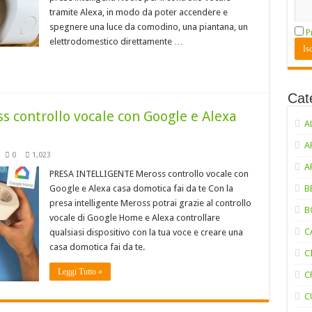
tramite Alexa, in modo da poter accendere e
spegnere una luce da comodino, una piantana, un
P
elettrodomestico direttamente …
Cat
controllo vocale con Google e Alexa
A
A
0
1,023
A
PRESA INTELLIGENTE Meross controllo vocale con
Google e Alexa casa domotica fai da te Con la
B
presa intelligente Meross potrai grazie al controllo
B
vocale di Google Home e Alexa controllare
C
qualsiasi dispositivo con la tua voce e creare una
casa domotica fai da te.
C
Leggi Tutto »
C
C