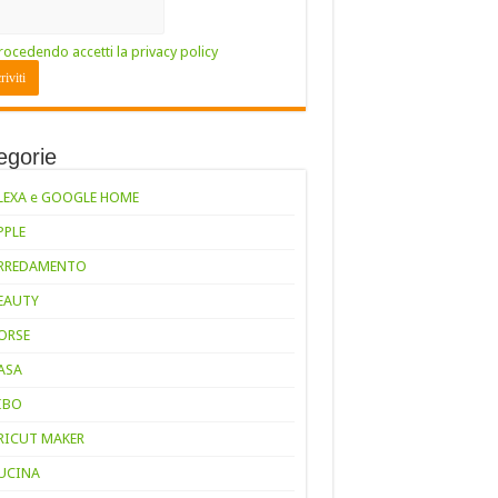
rocedendo accetti la privacy policy
egorie
LEXA e GOOGLE HOME
PPLE
RREDAMENTO
EAUTY
ORSE
ASA
IBO
RICUT MAKER
UCINA