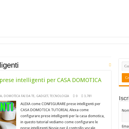
ligenti
rese intelligenti per CASA DOMOTICA
A
,
DOMOTICA FAI DA TE
,
GADGET
,
TECNOLOGIA
0
3,781
Iscr
ALEXA come CONFIGURARE prese intelligenti per
CASA DOMOTICA TUTORIAL Alexa come
No
configurare prese intelligenti per la casa domotica,
in questo tutorial vediamo come configurare le
Emai
prese intelligenti Nooie per il controllo vocale