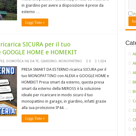
in giardino per avere a disposizione 4 prese da
esterno …
P
Leggi Tutto »
Cat
carica SICURA per il tuo
e GOOGLE HOME e HOMEKIT
A
PLE
,
DOMOTICA FAI DA TE
,
GIARDINO
,
MONOPATTINO
0
1,024
A
PRESA SMART DA ESTERNO ricarica SICURA per il
A
tuo MONOPATTINO con ALEXA e GOOGLE HOME e
HOMEKIT Presa smart da esterno, questa presa
B
smart da esterno della MEROSS è la soluzione
B
ideale per ricaricare in modo sicuro il tuo
C
monopattino in garage, in giardino, infatti grazie
alla sua protezione IP44 …
C
Leggi Tutto »
C
C