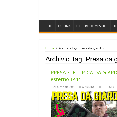
CIBO
CUCINA
ELETTRODOMESTICI
T
Home
/
Archivio Tag:
Presa da giardino
Archivio Tag:
Presa da g
PRESA ELETTRICA DA GIARD
esterno IP44
28 Gennaio 2023
GIARDINO
0
680