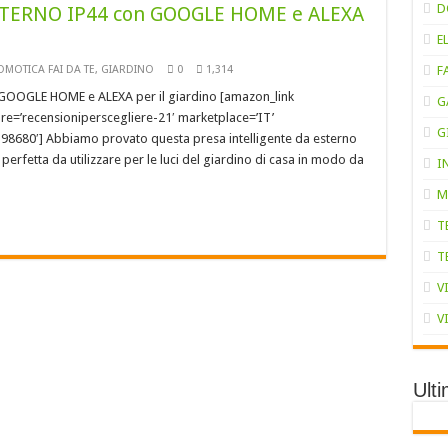
D
STERNO IP44 con GOOGLE HOME e ALEXA
E
MOTICA FAI DA TE
,
GIARDINO
0
1,314
F
OOGLE HOME e ALEXA per il giardino [amazon_link
G
re=’recensioniperscegliere-21′ marketplace=’IT’
G
8680′] Abbiamo provato questa presa intelligente da esterno
rfetta da utilizzare per le luci del giardino di casa in modo da
I
M
T
T
V
V
Ult