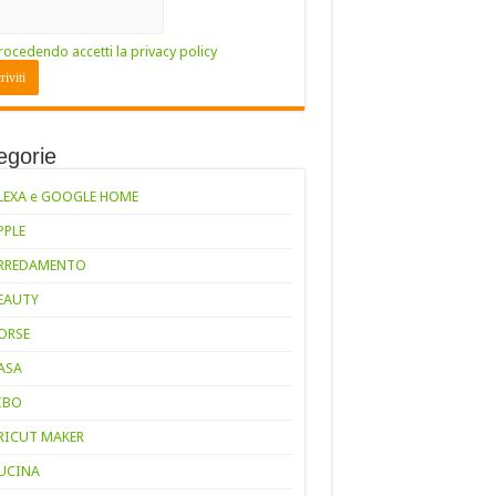
rocedendo accetti la privacy policy
egorie
LEXA e GOOGLE HOME
PPLE
RREDAMENTO
EAUTY
ORSE
ASA
IBO
RICUT MAKER
UCINA