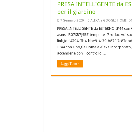
PRESA INTELLIGENTE da E
per il giardino
7 Gennaio 2020
ALEXA e GOOGLE HOME
,
DO
PRESA INTELLIGENTE da ESTERNO IP44 con G
asins=’B07XR7J9RS’ template=’ProductAd’ sto
link_id=’4794c7b4-bbe9-4c39-b87f-7c87dbd9
IP44 con Google Home e Alexa incorporato, pe
accenderle con il controllo …
Leggi Tutto »