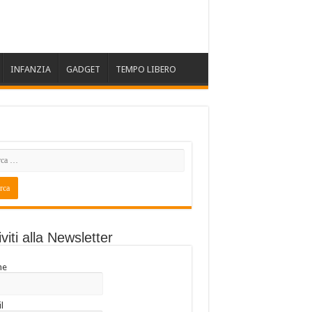
INFANZIA
GADGET
TEMPO LIBERO
iviti alla Newsletter
me
l