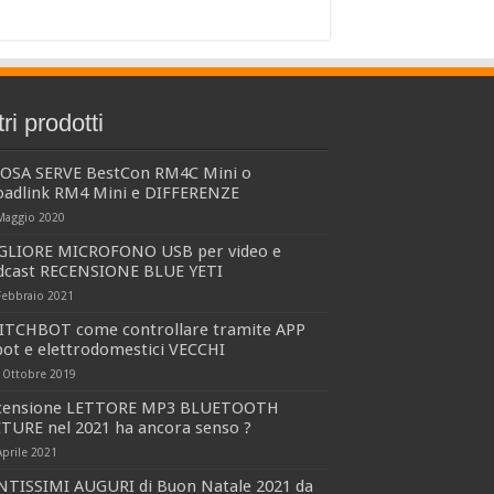
tri prodotti
COSA SERVE BestCon RM4C Mini o
oadlink RM4 Mini e DIFFERENZE
Maggio 2020
GLIORE MICROFONO USB per video e
dcast RECENSIONE BLUE YETI
Febbraio 2021
ITCHBOT come controllare tramite APP
ot e elettrodomestici VECCHI
 Ottobre 2019
censione LETTORE MP3 BLUETOOTH
CTURE nel 2021 ha ancora senso ?
Aprile 2021
NTISSIMI AUGURI di Buon Natale 2021 da