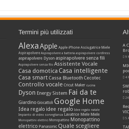
Termini più utilizzati
Al
Alexa
Apple
A 
Apple iPhone
Asciugatrice Miele
Br
Aspirapolvere
Aspirapolvere a batteria
aspirapolvere cordlress
aspirapolvere senza fili
9 
aspirapolvere Dyson
Assistente Vocale
Aspirapolvere senza filo
MI
Casa intelligente
Casa domotica
po
Casa smart
Cassa Bluetooth
Cecotec
4 
Controllo vocale
Cricut Maker
cucina
SW
Fai da te
rob
Dyson
Energy Sistem
24
Google Home
Giardino
Giocattoli
Re
idee regalo
Idea regalo
Idee regalo natale
VI
Lavatrice Miele
Miele
Impianto di video sorveglianza
5 
Monopattino
Monopattino
Monopattini elettrici
Quale scegliere
elettrico
Panasonic
TA