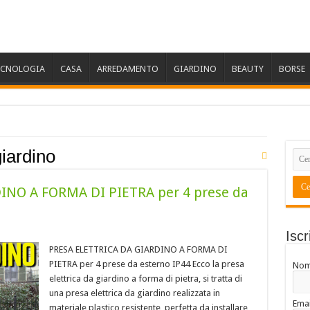
ECNOLOGIA
CASA
ARREDAMENTO
GIARDINO
BEAUTY
BORSE
iardino
INO A FORMA DI PIETRA per 4 prese da
Iscr
PRESA ELETTRICA DA GIARDINO A FORMA DI
PIETRA per 4 prese da esterno IP44 Ecco la presa
No
elettrica da giardino a forma di pietra, si tratta di
una presa elettrica da giardino realizzata in
Emai
materiale plastico resistente, perfetta da installare