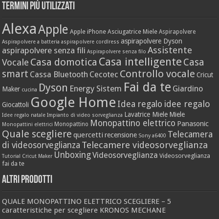
Termini più utilizzati
Alexa
Apple
Apple iPhone
Asciugatrice Miele
Aspirapolvere
aspirapolvere Dyson
Aspirapolvere a batteria
aspirapolvere cordlress
Assistente
aspirapolvere senza fili
Aspirapolvere senza filo
Casa intelligente
Casa domotica
Casa
Vocale
Controllo vocale
smart
Cassa Bluetooth
Cecotec
Cricut
Fai da te
Dyson
Energy Sistem
Giardino
Maker
cucina
Google Home
idee regalo
Idea regalo
Giocattoli
Lavatrice Miele
Miele
Idee regalo natale
Impianto di video sorveglianza
Monopattino elettrico
Panasonic
Monopattino
Monopattini elettrici
Quale scegliere
Telecamera
quercetti
recensione
Sony a6400
Telecamere videosorveglianza
di videosorveglianza
Unboxing
Videosorveglianza
Videosorveglianza
Tutorial Cricut Maker
fai da te
Altri prodotti
QUALE MONOPATTINO ELETTRICO SCEGLIERE – 5
caratteristiche per scegliere KRONOS MECHANE