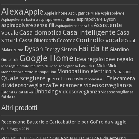
Alexa
Apple
Apple iPhone
Asciugatrice Miele
Aspirapolvere
aspirapolvere Dyson
Aspirapolvere a batteria
aspirapolvere cordlress
Assistente
aspirapolvere senza fili
Aspirapolvere senza filo
Casa intelligente
Casa domotica
Casa
Vocale
Controllo vocale
smart
Cassa Bluetooth
Cecotec
Cricut
Fai da te
Dyson
Energy Sistem
Giardino
Maker
cucina
Google Home
idee regalo
Idea regalo
Giocattoli
Lavatrice Miele
Miele
Idee regalo natale
Impianto di video sorveglianza
Monopattino elettrico
Panasonic
Monopattino
Monopattini elettrici
Quale scegliere
Telecamera
quercetti
recensione
Sony a6400
Telecamere videosorveglianza
di videosorveglianza
Unboxing
Videosorveglianza
Videosorveglianza
Tutorial Cricut Maker
fai da te
Altri prodotti
Recensione Batterie e Caricabatterie per GoPro da viaggio
13 Maggio 2019
POTENTE LUCE A LED CON PANNELLO SOLARE da esterno