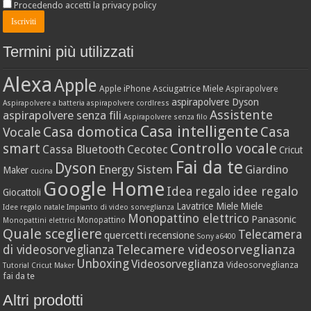
Procedendo accetti la privacy policy
Termini più utilizzati
Alexa
Apple
Apple iPhone
Asciugatrice Miele
Aspirapolvere
aspirapolvere Dyson
Aspirapolvere a batteria
aspirapolvere cordlress
Assistente
aspirapolvere senza fili
Aspirapolvere senza filo
Casa intelligente
Casa domotica
Casa
Vocale
Controllo vocale
smart
Cassa Bluetooth
Cecotec
Cricut
Fai da te
Dyson
Energy Sistem
Giardino
Maker
cucina
Google Home
idee regalo
Idea regalo
Giocattoli
Lavatrice Miele
Miele
Idee regalo natale
Impianto di video sorveglianza
Monopattino elettrico
Panasonic
Monopattino
Monopattini elettrici
Quale scegliere
Telecamera
quercetti
recensione
Sony a6400
Telecamere videosorveglianza
di videosorveglianza
Unboxing
Videosorveglianza
Videosorveglianza
Tutorial Cricut Maker
fai da te
Altri prodotti