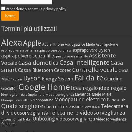
Procedendo accetti la privacy policy
Termini più utilizzati
Alexa
Apple
Apple iPhone
Asciugatrice Miele
Aspirapolvere
aspirapolvere Dyson
Aspirapolvere a batteria
aspirapolvere cordlress
Assistente
aspirapolvere senza fili
Aspirapolvere senza filo
Casa intelligente
Casa domotica
Casa
Vocale
Controllo vocale
smart
Cassa Bluetooth
Cecotec
Cricut
Fai da te
Dyson
Energy Sistem
Giardino
Maker
cucina
Google Home
idee regalo
Idea regalo
Giocattoli
Lavatrice Miele
Miele
Idee regalo natale
Impianto di video sorveglianza
Monopattino elettrico
Panasonic
Monopattino
Monopattini elettrici
Quale scegliere
Telecamera
quercetti
recensione
Sony a6400
Telecamere videosorveglianza
di videosorveglianza
Unboxing
Videosorveglianza
Videosorveglianza
Tutorial Cricut Maker
fai da te