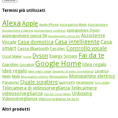
Termini più utilizzati
Alexa
Apple
Apple iPhone
Asciugatrice Miele
Aspirapolvere
aspirapolvere Dyson
Aspirapolvere a batteria
aspirapolvere cordlress
Assistente
aspirapolvere senza fili
Aspirapolvere senza filo
Casa intelligente
Casa domotica
Casa
Vocale
Controllo vocale
smart
Cassa Bluetooth
Cecotec
Fai da te
Dyson
Energy Sistem
Cricut Maker
cucina
Google Home
Idea regalo
Giardino
Giocattoli
idee regalo
Lavatrice
Idee regalo natale
Impianto di video sorveglianza
Monopattino elettrico
Miele
Miele
Monopattino
Monopattini elettrici
Quale scegliere
quercetti
Panasonic
recensione
Sony a6400
Telecamere
Telecamera di videosorveglianza
videosorveglianza
Unboxing
Tutorial Cricut Maker
Videosorveglianza
Videosorveglianza fai da te
Altri prodotti