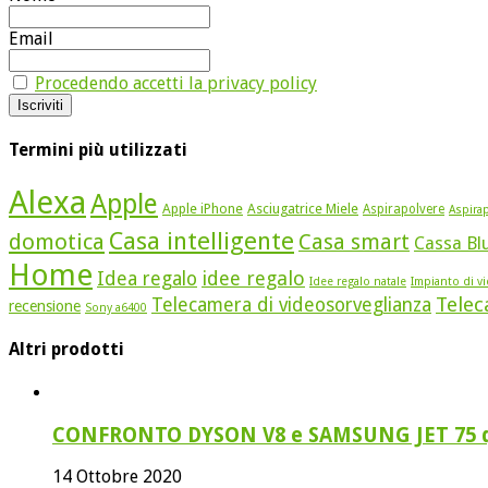
Email
Procedendo accetti la privacy policy
Termini più utilizzati
Alexa
Apple
Apple iPhone
Asciugatrice Miele
Aspirapolvere
Aspirap
Casa intelligente
domotica
Casa smart
Cassa Bl
Home
idee regalo
Idea regalo
Idee regalo natale
Impianto di v
Telec
Telecamera di videosorveglianza
recensione
Sony a6400
Altri prodotti
CONFRONTO DYSON V8 e SAMSUNG JET 75 qual
14 Ottobre 2020