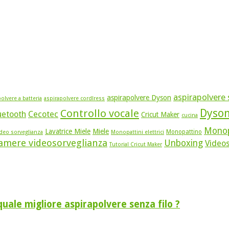
aspirapolvere s
aspirapolvere Dyson
olvere a batteria
aspirapolvere cordlress
Dyso
Controllo vocale
uetooth
Cecotec
Cricut Maker
cucina
Monop
Lavatrice Miele
Miele
Monopattino
ideo sorveglianza
Monopattini elettrici
amere videosorveglianza
Unboxing
Video
Tutorial Cricut Maker
e migliore aspirapolvere senza filo ?