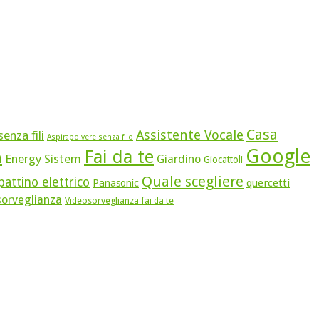
Casa
Assistente Vocale
enza fili
Aspirapolvere senza filo
Google
Fai da te
n
Energy Sistem
Giardino
Giocattoli
Quale scegliere
attino elettrico
quercetti
Panasonic
sorveglianza
Videosorveglianza fai da te