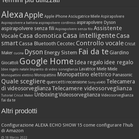
Alexa
Apple
Apple iPhone
Asciugatrice Miele
Aspirapolvere
aspirapolvere Dyson
Aspirapolvere a batteria
aspirapolvere cordlress
Assistente
aspirapolvere senza fili
Aspirapolvere senza filo
Casa intelligente
Casa domotica
Casa
Vocale
Controllo vocale
smart
Cassa Bluetooth
Cecotec
Cricut
Fai da te
Dyson
Energy Sistem
Giardino
Maker
cucina
Google Home
idee regalo
Idea regalo
Giocattoli
Lavatrice Miele
Miele
Idee regalo natale
Impianto di video sorveglianza
Monopattino elettrico
Panasonic
Monopattino
Monopattini elettrici
Quale scegliere
Telecamera
quercetti
recensione
Sony a6400
Telecamere videosorveglianza
di videosorveglianza
Unboxing
Videosorveglianza
Videosorveglianza
Tutorial Cricut Maker
fai da te
Altri prodotti
Configurazione ALEXA ECHO SHOW 15 come configurare l’hub
di Amazon
18 Marzo 2022