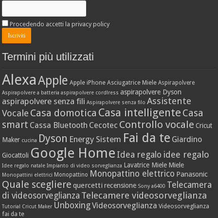
Procedendo accetti la privacy policy
Termini più utilizzati
Alexa
Apple
Apple iPhone
Asciugatrice Miele
Aspirapolvere
aspirapolvere Dyson
Aspirapolvere a batteria
aspirapolvere cordlress
Assistente
aspirapolvere senza fili
Aspirapolvere senza filo
Casa intelligente
Casa domotica
Casa
Vocale
Controllo vocale
smart
Cassa Bluetooth
Cecotec
Cricut
Fai da te
Dyson
Energy Sistem
Giardino
Maker
cucina
Google Home
idee regalo
Idea regalo
Giocattoli
Lavatrice Miele
Miele
Idee regalo natale
Impianto di video sorveglianza
Monopattino elettrico
Panasonic
Monopattino
Monopattini elettrici
Quale scegliere
Telecamera
quercetti
recensione
Sony a6400
Telecamere videosorveglianza
di videosorveglianza
Unboxing
Videosorveglianza
Videosorveglianza
Tutorial Cricut Maker
fai da te