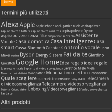
Termini più utilizzati
Alexa
Apple
Apple iPhone
Asciugatrice Miele
Aspirapolvere
aspirapolvere Dyson
Aspirapolvere a batteria
aspirapolvere cordlress
Assistente
aspirapolvere senza fili
Aspirapolvere senza filo
Casa intelligente
Casa domotica
Casa
Vocale
Controllo vocale
smart
Cassa Bluetooth
Cecotec
Cricut
Fai da te
Dyson
Energy Sistem
Giardino
Maker
cucina
Google Home
idee regalo
Idea regalo
Giocattoli
Lavatrice Miele
Miele
Idee regalo natale
Impianto di video sorveglianza
Monopattino elettrico
Panasonic
Monopattino
Monopattini elettrici
Quale scegliere
Telecamera
quercetti
recensione
Sony a6400
Telecamere videosorveglianza
di videosorveglianza
Unboxing
Videosorveglianza
Videosorveglianza
Tutorial Cricut Maker
fai da te
Altri prodotti