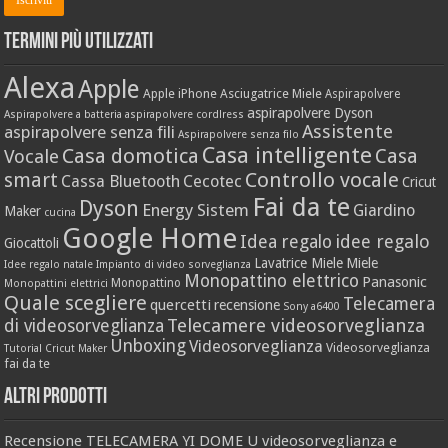
Termini più utilizzati
Alexa
Apple
Apple iPhone
Asciugatrice Miele
Aspirapolvere
aspirapolvere Dyson
Aspirapolvere a batteria
aspirapolvere cordlress
Assistente
aspirapolvere senza fili
Aspirapolvere senza filo
Casa intelligente
Casa domotica
Casa
Vocale
Controllo vocale
smart
Cassa Bluetooth
Cecotec
Cricut
Fai da te
Dyson
Energy Sistem
Giardino
Maker
cucina
Google Home
idee regalo
Idea regalo
Giocattoli
Lavatrice Miele
Miele
Idee regalo natale
Impianto di video sorveglianza
Monopattino elettrico
Panasonic
Monopattino
Monopattini elettrici
Quale scegliere
Telecamera
quercetti
recensione
Sony a6400
Telecamere videosorveglianza
di videosorveglianza
Unboxing
Videosorveglianza
Videosorveglianza
Tutorial Cricut Maker
fai da te
Altri prodotti
Recensione TELECAMERA YI DOME U videosorveglianza e