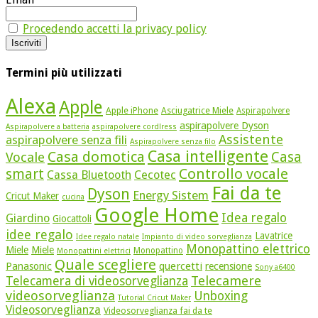
Procedendo accetti la privacy policy
Termini più utilizzati
Alexa
Apple
Apple iPhone
Asciugatrice Miele
Aspirapolvere
aspirapolvere Dyson
Aspirapolvere a batteria
aspirapolvere cordlress
Assistente
aspirapolvere senza fili
Aspirapolvere senza filo
Casa intelligente
Casa domotica
Casa
Vocale
Controllo vocale
smart
Cassa Bluetooth
Cecotec
Fai da te
Dyson
Energy Sistem
Cricut Maker
cucina
Google Home
Idea regalo
Giardino
Giocattoli
idee regalo
Lavatrice
Idee regalo natale
Impianto di video sorveglianza
Monopattino elettrico
Miele
Miele
Monopattino
Monopattini elettrici
Quale scegliere
quercetti
Panasonic
recensione
Sony a6400
Telecamere
Telecamera di videosorveglianza
videosorveglianza
Unboxing
Tutorial Cricut Maker
Videosorveglianza
Videosorveglianza fai da te