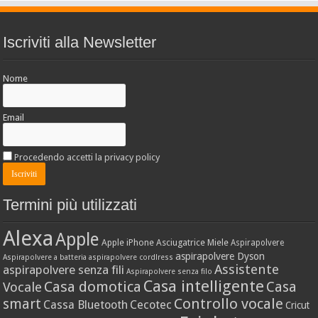
Iscriviti alla Newsletter
Nome
Email
Procedendo accetti la privacy policy
Termini più utilizzati
Alexa
Apple
Apple iPhone
Asciugatrice Miele
Aspirapolvere
aspirapolvere Dyson
Aspirapolvere a batteria
aspirapolvere cordlress
Assistente
aspirapolvere senza fili
Aspirapolvere senza filo
Casa intelligente
Casa domotica
Casa
Vocale
Controllo vocale
smart
Cassa Bluetooth
Cecotec
Cricut