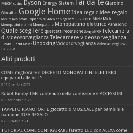
Fai da te
Dyson
Energy Sistem
Giardino
Maker
cucina
Google Home
idee regalo
Idea regalo
Giocattoli
Lavatrice Miele
Miele
Idee regalo natale
Impianto di video sorveglianza
Monopattino elettrico
Panasonic
Monopattino
Monopattini elettrici
Quale scegliere
Telecamera
quercetti
recensione
Sony a6400
Telecamere videosorveglianza
di videosorveglianza
Unboxing
Videosorveglianza
Videosorveglianza
Tutorial Cricut Maker
fai da te
Altri prodotti
COME migliorare il DECRETO MONOPATTINI ELETTRICI
equiparati alle bici ?
11 Dicembre 2019
Robot Bimby TM6 contenuto della confezione e ACCESSORI
19 Settembre 2022
TAPPETO PIANOFORTE giocattolo MUSICALE per bambini e
bambine IDEA REGALO
20 Ottobre 2021
TUTORIAL COME CONFIGURARE faretto LED con ALEXA come