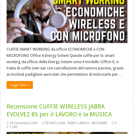
CUFFIE SMART WORKING da ufficio ECONOMICHE e CON
MICROFONO Office 6 Energy Sistem Queste cuffie per lo smart
working da ufficio della Energy Sistem sono il modello Office 6, si
tratta di cuffie over ear con cancellazione del rumore passiva, grazie
ai morbidi padiglioni auricolari che permettono di indossarle per …
Leggi Tutto »
Recensione CUFFIE WIRELESS JABRA
EVOLVE2 85 per il LAVORO e la MUSICA
30 Settembre 2021
TECNOLOGIA
,
TEMPO LIBERO
,
VIAGGIARE
0
1,265