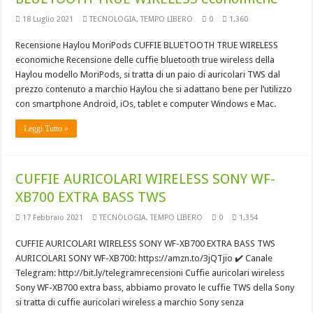
18 Luglio 2021
TECNOLOGIA
,
TEMPO LIBERO
0
1,360
Recensione Haylou MoriPods CUFFIE BLUETOOTH TRUE WIRELESS
economiche Recensione delle cuffie bluetooth true wireless della
Haylou modello MoriPods, si tratta di un paio di auricolari TWS dal
prezzo contenuto a marchio Haylou che si adattano bene per l’utilizzo
con smartphone Android, iOs, tablet e computer Windows e Mac.
Leggi Tutto »
CUFFIE AURICOLARI WIRELESS SONY WF-
XB700 EXTRA BASS TWS
17 Febbraio 2021
TECNOLOGIA
,
TEMPO LIBERO
0
1,354
CUFFIE AURICOLARI WIRELESS SONY WF-XB700 EXTRA BASS TWS
AURICOLARI SONY WF-XB700: https://amzn.to/3jQTjio​ ✔️ Canale
Telegram: http://bit.ly/telegramrecensioni​ Cuffie auricolari wireless
Sony WF-XB700 extra bass, abbiamo provato le cuffie TWS della Sony
si tratta di cuffie auricolari wireless a marchio Sony senza