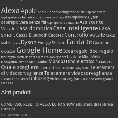
Alexa
Apple
Apple iPhone
Asciugatrice Miele
Aspirapolvere
aspirapolvere Dyson
Aspirapolvere a batteria
aspirapolvere cordlress
Assistente
aspirapolvere senza fili
Aspirapolvere senza filo
Casa intelligente
Casa domotica
Casa
Vocale
Controllo vocale
smart
Cassa Bluetooth
Cecotec
Cricut
Fai da te
Dyson
Energy Sistem
Giardino
Maker
cucina
Google Home
idee regalo
Idea regalo
Giocattoli
Lavatrice Miele
Miele
Idee regalo natale
Impianto di video sorveglianza
Monopattino elettrico
Panasonic
Monopattino
Monopattini elettrici
Quale scegliere
Telecamera
quercetti
recensione
Sony a6400
Telecamere videosorveglianza
di videosorveglianza
Unboxing
Videosorveglianza
Videosorveglianza
Tutorial Cricut Maker
fai da te
Altri prodotti
COME FARE RESET di ALEXA ECHO SHOW allo stato di fabbrica
tutorial
11 Dicembre 2020