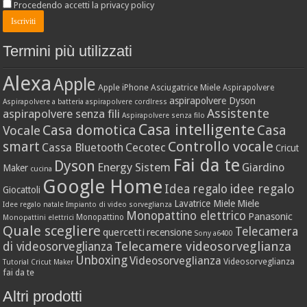
Procedendo accetti la privacy policy
Termini più utilizzati
Alexa
Apple
Apple iPhone
Asciugatrice Miele
Aspirapolvere
aspirapolvere Dyson
Aspirapolvere a batteria
aspirapolvere cordlress
Assistente
aspirapolvere senza fili
Aspirapolvere senza filo
Casa intelligente
Casa domotica
Casa
Vocale
Controllo vocale
smart
Cassa Bluetooth
Cecotec
Cricut
Fai da te
Dyson
Energy Sistem
Giardino
Maker
cucina
Google Home
idee regalo
Idea regalo
Giocattoli
Lavatrice Miele
Miele
Idee regalo natale
Impianto di video sorveglianza
Monopattino elettrico
Panasonic
Monopattino
Monopattini elettrici
Quale scegliere
Telecamera
quercetti
recensione
Sony a6400
Telecamere videosorveglianza
di videosorveglianza
Unboxing
Videosorveglianza
Videosorveglianza
Tutorial Cricut Maker
fai da te
Altri prodotti