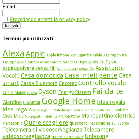
Email
Procedendo accetti la privacy policy
Termini più utilizzati
Alexa
Apple
Apple iPhone
Asciugatrice Miele
Aspirapolvere
aspirapolvere Dyson
Aspirapolvere a batteria
aspirapolvere cordlress
Assistente
aspirapolvere senza fili
Aspirapolvere senza filo
Casa intelligente
Casa domotica
Casa
Vocale
Controllo vocale
smart
Cassa Bluetooth
Cecotec
Fai da te
Dyson
Energy Sistem
Cricut Maker
cucina
Google Home
Idea regalo
Giardino
Giocattoli
idee regalo
Lavatrice
Idee regalo natale
Impianto di video sorveglianza
Monopattino elettrico
Miele
Miele
Monopattino
Monopattini elettrici
Quale scegliere
quercetti
Panasonic
recensione
Sony a6400
Telecamere
Telecamera di videosorveglianza
videosorveglianza
Unboxing
Tutorial Cricut Maker