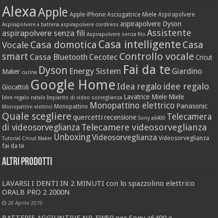
Alexa
Apple
Apple iPhone
Asciugatrice Miele
Aspirapolvere
aspirapolvere Dyson
Aspirapolvere a batteria
aspirapolvere cordlress
Assistente
aspirapolvere senza fili
Aspirapolvere senza filo
Casa intelligente
Casa domotica
Casa
Vocale
Controllo vocale
smart
Cassa Bluetooth
Cecotec
Cricut
Fai da te
Dyson
Energy Sistem
Giardino
Maker
cucina
Google Home
idee regalo
Idea regalo
Giocattoli
Lavatrice Miele
Miele
Idee regalo natale
Impianto di video sorveglianza
Monopattino elettrico
Panasonic
Monopattino
Monopattini elettrici
Quale scegliere
Telecamera
quercetti
recensione
Sony a6400
Telecamere videosorveglianza
di videosorveglianza
Unboxing
Videosorveglianza
Videosorveglianza
Tutorial Cricut Maker
fai da te
Altri prodotti
LAVARSI I DENTI IN 2 MINUTI con lo spazzolino elettrico
ORALB PRO 2 2000N
28 Aprile 2019
BATTERIE AGGIUNTIVE NP-FW50 per Sony a6400 e