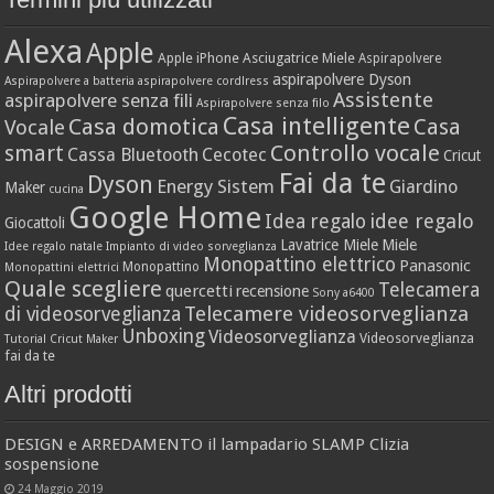
Alexa
Apple
Apple iPhone
Asciugatrice Miele
Aspirapolvere
aspirapolvere Dyson
Aspirapolvere a batteria
aspirapolvere cordlress
Assistente
aspirapolvere senza fili
Aspirapolvere senza filo
Casa intelligente
Casa domotica
Casa
Vocale
Controllo vocale
smart
Cassa Bluetooth
Cecotec
Cricut
Fai da te
Dyson
Energy Sistem
Giardino
Maker
cucina
Google Home
idee regalo
Idea regalo
Giocattoli
Lavatrice Miele
Miele
Idee regalo natale
Impianto di video sorveglianza
Monopattino elettrico
Panasonic
Monopattino
Monopattini elettrici
Quale scegliere
Telecamera
quercetti
recensione
Sony a6400
Telecamere videosorveglianza
di videosorveglianza
Unboxing
Videosorveglianza
Videosorveglianza
Tutorial Cricut Maker
fai da te
Altri prodotti
DESIGN e ARREDAMENTO il lampadario SLAMP Clizia
sospensione
24 Maggio 2019