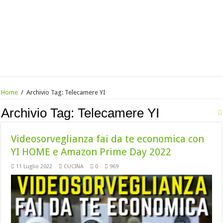
Home
/
Archivio Tag:
Telecamere YI
Archivio Tag:
Telecamere YI
Videosorveglianza fai da te economica con
YI HOME e Amazon Prime Day 2022
11 Luglio 2022
CUCINA
0
969