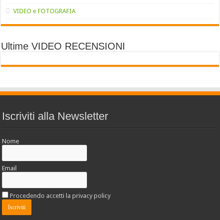
VIDEO e FOTOGRAFIA
Ultime VIDEO RECENSIONI
Iscriviti alla Newsletter
Nome
Email
Procedendo accetti la privacy policy