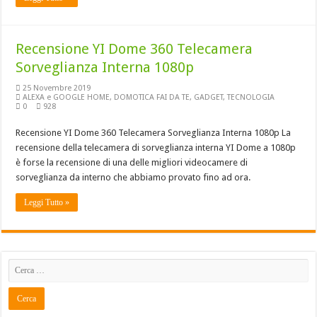
Recensione YI Dome 360 Telecamera
Sorveglianza Interna 1080p
25 Novembre 2019
ALEXA e GOOGLE HOME
,
DOMOTICA FAI DA TE
,
GADGET
,
TECNOLOGIA
0
928
Recensione YI Dome 360 Telecamera Sorveglianza Interna 1080p La
recensione della telecamera di sorveglianza interna YI Dome a 1080p
è forse la recensione di una delle migliori videocamere di
sorveglianza da interno che abbiamo provato fino ad ora.
Leggi Tutto »