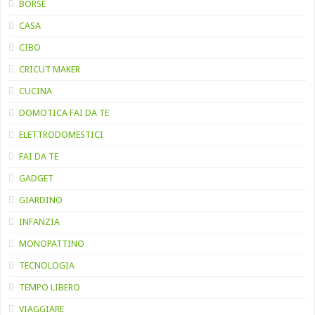
BORSE
CASA
CIBO
CRICUT MAKER
CUCINA
DOMOTICA FAI DA TE
ELETTRODOMESTICI
FAI DA TE
GADGET
GIARDINO
INFANZIA
MONOPATTINO
TECNOLOGIA
TEMPO LIBERO
VIAGGIARE