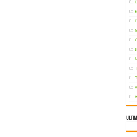
F
Ultim