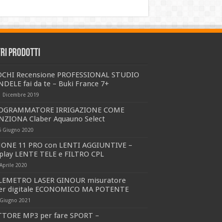
tri prodotti
OCHI Recensione PROFESSIONAL STUDIO
DELE fai da te – Buki France 7+
1 Dicembre 2019
OGRAMMATORE IRRIGAZIONE COME
NZIONA Claber Aquauno Select
6 Giugno 2020
HONE 11 PRO con LENTI AGGIUNTIVE –
tplay LENTE TELE e FILTRO CPL
Aprile 2020
LEMETRO LASER GINOUR misuratore
ser digitale ECONOMICO MA POTENTE
 Giugno 2021
TTORE MP3 per fare SPORT –