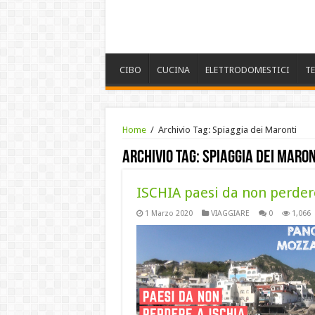
CIBO
CUCINA
ELETTRODOMESTICI
T
Home
/
Archivio Tag:
Spiaggia dei Maronti
Archivio Tag:
Spiaggia dei Maron
ISCHIA paesi da non perde
1 Marzo 2020
VIAGGIARE
0
1,066