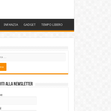
INFANZIA
GADGET
TEMPO LIBERO
viti alla Newsletter
me
l