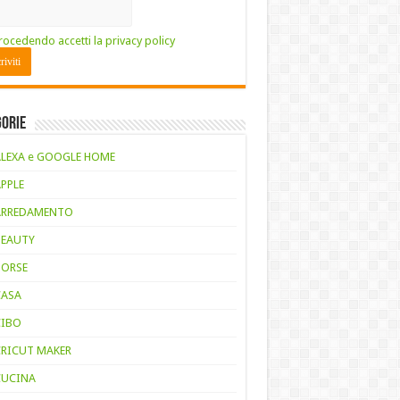
rocedendo accetti la privacy policy
gorie
ALEXA e GOOGLE HOME
APPLE
ARREDAMENTO
BEAUTY
BORSE
CASA
CIBO
CRICUT MAKER
CUCINA