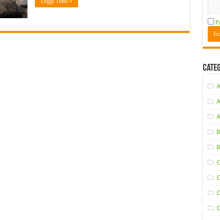
Leggi Tutto »
P
Cate