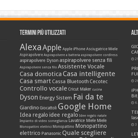
Termini più utilizzati
Al
Alexa
Apple
GI
Apple iPhone
Asciugatrice Miele
CAN
Aspirapolvere
Aspirapolvere a batteria
aspirapolvere cordlress
aspirapolvere senza fili
2
aspirapolvere Dyson
Assistente Vocale
Aspirapolvere senza filo
PR
Casa intelligente
Casa domotica
FU
Casa smart
Cassa Bluetooth
Cecotec
2
Controllo vocale
Cricut Maker
cucina
iP
Fai da te
Bi
Dyson
Energy Sistem
6 
Google Home
Giardino
Giocattoli
TE
idee regalo
Idea regalo
Idee regalo natale
la
Lavatrice Miele
Miele
Impianto di video sorveglianza
3
Monopattino
Monopattino
Monopattini elettrici
Quale scegliere
elettrico
Panasonic
LE