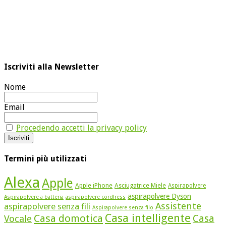
Iscriviti alla Newsletter
Nome
Email
Procedendo accetti la privacy policy
Termini più utilizzati
Alexa
Apple
Apple iPhone
Asciugatrice Miele
Aspirapolvere
aspirapolvere Dyson
Aspirapolvere a batteria
aspirapolvere cordlress
Assistente
aspirapolvere senza fili
Aspirapolvere senza filo
Casa intelligente
Casa domotica
Casa
Vocale