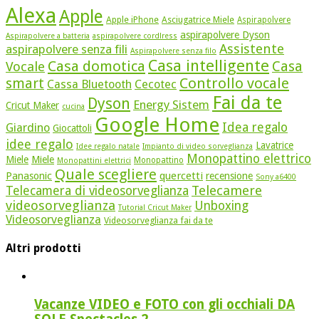
Alexa
Apple
Apple iPhone
Asciugatrice Miele
Aspirapolvere
aspirapolvere Dyson
Aspirapolvere a batteria
aspirapolvere cordlress
Assistente
aspirapolvere senza fili
Aspirapolvere senza filo
Casa intelligente
Casa domotica
Casa
Vocale
Controllo vocale
smart
Cassa Bluetooth
Cecotec
Fai da te
Dyson
Energy Sistem
Cricut Maker
cucina
Google Home
Idea regalo
Giardino
Giocattoli
idee regalo
Lavatrice
Idee regalo natale
Impianto di video sorveglianza
Monopattino elettrico
Miele
Miele
Monopattino
Monopattini elettrici
Quale scegliere
quercetti
Panasonic
recensione
Sony a6400
Telecamere
Telecamera di videosorveglianza
videosorveglianza
Unboxing
Tutorial Cricut Maker
Videosorveglianza
Videosorveglianza fai da te
Altri prodotti
Vacanze VIDEO e FOTO con gli occhiali DA