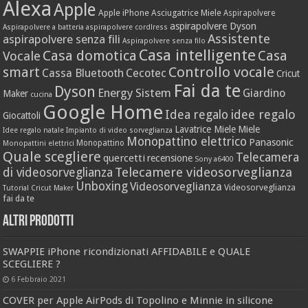
Alexa
Apple
Apple iPhone
Asciugatrice Miele
Aspirapolvere
aspirapolvere Dyson
Aspirapolvere a batteria
aspirapolvere cordlress
Assistente
aspirapolvere senza fili
Aspirapolvere senza filo
Casa intelligente
Casa domotica
Casa
Vocale
Controllo vocale
smart
Cassa Bluetooth
Cecotec
Cricut
Fai da te
Dyson
Energy Sistem
Giardino
Maker
cucina
Google Home
idee regalo
Idea regalo
Giocattoli
Lavatrice Miele
Miele
Idee regalo natale
Impianto di video sorveglianza
Monopattino elettrico
Panasonic
Monopattino
Monopattini elettrici
Quale scegliere
Telecamera
quercetti
recensione
Sony a6400
Telecamere videosorveglianza
di videosorveglianza
Unboxing
Videosorveglianza
Videosorveglianza
Tutorial Cricut Maker
fai da te
Altri prodotti
SWAPPIE iPhone ricondizionati AFFIDABILE e QUALE
SCEGLIERE ?
6 Febbraio 2021
COVER per Apple AirPods di Topolino e Minnie in silicone